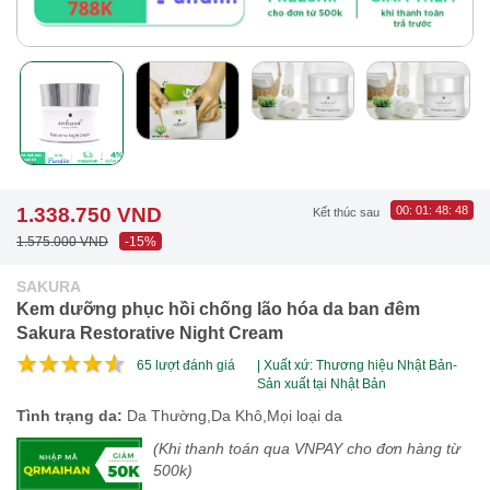
1.338.750 VND
00
:
01
:
48
:
47
Kết thúc sau
1.575.000 VND
-15%
SAKURA
Kem dưỡng phục hồi chống lão hóa da ban đêm
Sakura Restorative Night Cream
65
lượt đánh giá
| Xuất xứ: Thương hiệu Nhật Bản-
Sản xuất tại Nhật Bản
Tình trạng da:
Da Thường,Da Khô,Mọi loại da
(Khi thanh toán qua VNPAY cho đơn hàng từ
500k)