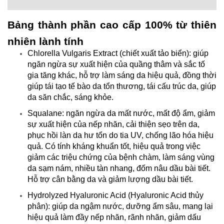
Bảng thành phần cao cấp 100% từ thiên
nhiên lành tính
Chlorella Vulgaris Extract (chiết xuất tảo biển): giúp
ngăn ngừa sự xuất hiện của quầng thâm và sắc tố
gia tăng khác, hỗ trợ làm sáng da hiệu quả, đồng thời
giúp tái tạo tế bào da tổn thương, tái cấu trúc da, giúp
da săn chắc, sáng khỏe.
Squalane: ngăn ngừa da mất nước, mất độ ẩm, giảm
sự xuất hiện của nếp nhăn, cải thiện sẹo trên da,
phục hồi làn da hư tổn do tia UV, chống lão hóa hiệu
quả. Có tính kháng khuẩn tốt, hiệu quả trong việc
giảm các triệu chứng của bệnh chàm, làm sáng vùng
da sạm nám, nhiều tàn nhang, đốm nâu dầu bài tiết.
Hỗ trợ cân bằng da và giảm lượng dầu bài tiết.
Hydrolyzed Hyaluronic Acid (Hyaluronic Acid thủy
phân): giúp da ngậm nước, dưỡng ẩm sâu, mang lại
hiệu quả làm đầy nếp nhăn, rãnh nhăn, giảm dấu