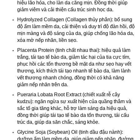
hiệu lão hóa, cho làn da căng mịn. Đồng thời giúp
giảm viêm và cải thiện cấu trúc sinh học da.
Hydrolyzed Collagen (Collagen thủy phân): bổ sung
độ ẩm làm mềm da, cải thiện và duy trì độ đàn hồi, độ
mịn màng và độ sáng của da, giúp chống lão hóa da,
xóa mờ nếp nhăn, liền sẹo.
Placenta Protein (tinh chất nhau thai): hiệu quả làm
trắng, tái tạo tế bào da, giảm tác hại của tia cực tím,
phục hồi các tổn thương bề mặt da như sẹo hay vết
thương, kích thích tái tạo nhanh tế bào da, làm lành
vết thương nhanh chóng, đồng thời có khả năng
giảm nếp nhăn trên da.
Pueraria Lobata Root Extract (chiết xuất rễ cây
kudzu): ngăn ngừa sự xuất hiện của quầng thâm và
sắc tố gia tăng khác, hỗ trợ làm sáng da hiệu quả,
đồng thời giúp tái tạo tế bào da tổn thương, tái cấu
trúc da, giúp da săn chắc, sáng khỏe.
Glycine Soja (Soybean) Oil (tinh dầu đậu nành):
dưỡng ẩm làm mềm da, giúp giảm nếp nhăn, đường