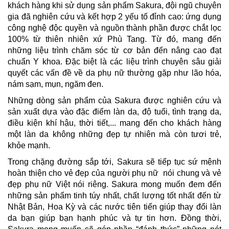
khách hàng khi sử dụng sản phẩm Sakura, đội ngũ chuyên
gia đã nghiên cứu và kết hợp 2 yếu tố đỉnh cao: ứng dụng
công nghệ độc quyền và nguồn thành phần được chắt lọc
100% từ thiên nhiên xứ Phù Tang. Từ đó, mang đến
những liệu trình chăm sóc từ cơ bản đến nâng cao đạt
chuẩn Y khoa. Đặc biệt là các liệu trình chuyên sâu giải
quyết các vấn đề về da phụ nữ thường gặp như lão hóa,
nám sạm, mụn, ngăm đen.
Những dòng sản phẩm của Sakura được nghiên cứu và
sản xuất dựa vào đặc điểm làn da, độ tuổi, tình trạng da,
điều kiện khí hậu, thời tiết,... mang đến cho khách hàng
một làn da không những đẹp tự nhiên mà còn tươi trẻ,
khỏe mạnh.
Trong chặng đường sắp tới, Sakura sẽ tiếp tục sứ mệnh
hoàn thiện cho vẻ đẹp của người phụ nữ nói chung và vẻ
đẹp phụ nữ Việt nói riêng. Sakura mong muốn đem đến
những sản phẩm tinh túy nhất, chất lượng tốt nhất đến từ
Nhật Bản, Hoa Kỳ và các nước tiên tiến giúp thay đổi làn
da bạn giúp bạn hạnh phúc và tự tin hơn. Đồng thời,