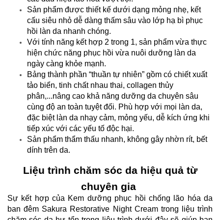
Sản phẩm được thiết kế dưới dạng mỏng nhẹ, kết
cấu siêu nhỏ dễ dàng thấm sâu vào lớp hạ bì phục
hồi làn da nhanh chóng.
Với tính năng kết hợp 2 trong 1, sản phẩm vừa thực
hiện chức năng phục hồi vừa nuôi dưỡng làn da
ngày càng khỏe mạnh.
Bảng thành phần “thuần tự nhiên” gồm có chiết xuất
tảo biển, tinh chất nhau thai, collagen thủy
phân,...nâng cao khả năng dưỡng da chuyên sâu
cùng độ an toàn tuyệt đối. Phù hợp với mọi làn da,
đặc biệt làn da nhạy cảm, mỏng yếu, dễ kích ứng khi
tiếp xúc với các yếu tố độc hại.
Sản phẩm thẩm thấu nhanh, không gây nhờn rít, bết
dính trên da.
Liệu trình chăm sóc da hiệu quả từ
chuyên gia
Sự kết hợp của Kem dưỡng phục hồi chống lão hóa da
ban đêm Sakura Restorative Night Cream trong liệu trình
chăm sóc da hư tổn trong liệu trình dưới đây sẽ giúp bạn