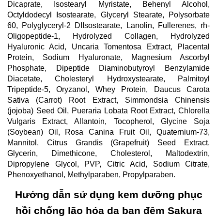
Dicaprate, Isostearyl Myristate, Behenyl Alcohol,
Octyldodecyl Isostearate, Glyceryl Stearate, Polysorbate
60, Polyglyceryl-2 DIIsostearate, Lanolin, Fullerenes, rh-
Oligopeptide-1, Hydrolyzed Collagen, Hydrolyzed
Hyaluronic Acid, Uncaria Tomentosa Extract, Placental
Protein, Sodium Hyaluronate, Magnesium Ascorbyl
Phosphate, Dipeptide Diaminobutyroyl Benzylamide
Diacetate, Cholesteryl Hydroxystearate, Palmitoyl
Tripeptide-5, Oryzanol, Whey Protein, Daucus Carota
Sativa (Carrot) Root Extract, Simmondsia Chinensis
(jojoba) Seed Oil, Pueraria Lobata Root Extract, Chlorella
Vulgaris Extract, Allantoin, Tocopherol, Glycine Soja
(Soybean) Oil, Rosa Canina Fruit Oil, Quaternium-73,
Mannitol, Citrus Grandis (Grapefruit) Seed Extract,
Glycerin, Dimethicone, Cholesterol, Maltodextrin,
Dipropylene Glycol, PVP, Citric Acid, Sodium Citrate,
Phenoxyethanol, Methylparaben, Propylparaben.
Hướng dẫn sử dụng kem dưỡng phục
hồi chống lão hóa da ban đêm Sakura