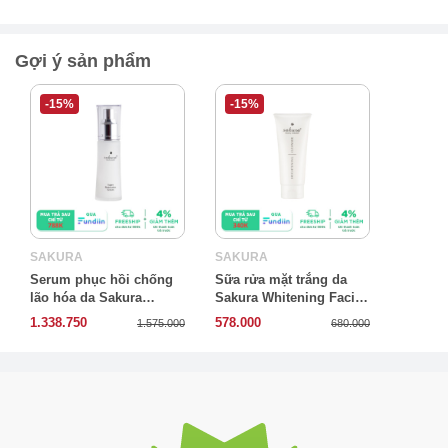
Gợi ý sản phẩm
-15%
-15%
SAKURA
SAKURA
Serum phục hồi chống
Sữa rửa mặt trắng da
lão hóa da Sakura
Sakura Whitening Facial
Restorative
Cleanser
1.338.750
578.000
1.575.000
680.000