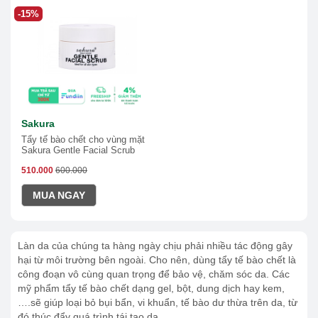
-15%
Sakura
Tẩy tế bào chết cho vùng mặt
Sakura Gentle Facial Scrub
510.000
600.000
MUA NGAY
Làn da của chúng ta hàng ngày chịu phải nhiều tác động gây
hại từ môi trường bên ngoài. Cho nên, dùng tẩy tế bào chết là
công đoạn vô cùng quan trọng để bảo vệ, chăm sóc da. Các
mỹ phẩm tẩy tế bào chết dạng gel, bột, dung dịch hay kem,
….sẽ giúp loại bỏ bụi bẩn, vi khuẩn, tế bào dư thừa trên da, từ
đó thúc đẩy quá trình tái tạo da.