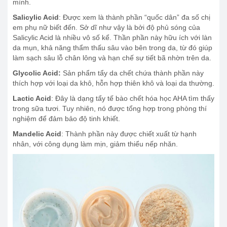
mình.
Salicylic Acid
: Được xem là thành phần “quốc dân” đa số chị
em phụ nữ biết đến. Sở dĩ như vậy là bởi độ phủ sóng của
Salicylic Acid là nhiều vô số kể. Thần phần này hữu ích với làn
da mụn, khả năng thẩm thấu sâu vào bên trong da, từ đó giúp
làm sạch sâu lỗ chân lông và hạn chế sự tiết bã nhờn trên da.
Glycolic Acid:
Sản phẩm tẩy da chết chứa thành phần này
thích hợp với loại da khô, hỗn hợp thiên khô và loại da thường.
Lactic Acid
: Đây là dạng tẩy tế bào chết hóa học AHA tìm thấy
trong sữa tươi. Tuy nhiên, nó được tổng hợp trong phòng thí
nghiệm để đảm bảo độ tinh khiết.
Mandelic Acid
: Thành phần này được chiết xuất từ hạnh
nhân, với công dụng làm mịn, giảm thiểu nếp nhăn.