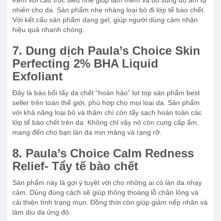
nhiên cho da. Sản phẩm nhẹ nhàng loại bỏ đi lớp tế bào chết.
Với kết cấu sản phẩm dạng gel, giúp người dùng cảm nhận
hiệu quả nhanh chóng.
7. Dung dịch Paula’s Choice Skin
Perfecting 2% BHA Liquid
Exfoliant
Đây là bảo bối tẩy da chết “hoàn hảo” lọt top sản phẩm best
seller trên toàn thế giới, phù hợp cho mọi loại da. Sản phẩm
với khả năng loại bỏ và thậm chí còn tẩy sạch hoàn toàn các
lớp tế bào chết trên da. Không chỉ vậy nó còn cung cấp ẩm,
mang đến cho bạn làn da mịn màng và rạng rỡ.
8. Paula’s Choice Calm Redness
Relief- Tẩy tế bào chết
Sản phẩm này là gợi ý tuyệt vời cho những ai có làn da nhạy
cảm. Dùng đúng cách sẽ giúp thông thoáng lỗ chân lông và
cải thiện tình trạng mụn. Đồng thời còn giúp giảm nếp nhăn và
làm dịu da ửng đỏ.