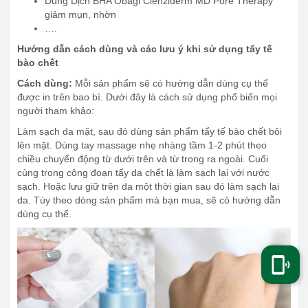
Dung Dịch BHA Obagi Clenziderm MD Pore Therapy
giảm mụn, nhờn
….
Hướng dẫn cách dùng và các lưu ý khi sử dụng tẩy tế
bào chết
Cách dùng:
Mỗi sản phẩm sẽ có hướng dẫn dùng cụ thể
được in trên bao bì. Dưới đây là cách sử dụng phổ biến mọi
người tham khảo:
Làm sạch da mặt, sau đó dùng sản phẩm tẩy tế bào chết bôi
lên mặt. Dùng tay massage nhẹ nhàng tầm 1-2 phút theo
chiều chuyển động từ dưới trên và từ trong ra ngoài. Cuối
cùng trong công đoạn tẩy da chết là làm sạch lại với nước
sạch. Hoặc lưu giữ trên da một thời gian sau đó làm sạch lại
da. Tùy theo dòng sản phẩm mà bạn mua, sẽ có hướng dẫn
dùng cụ thể.