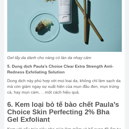
Gel tẩy da dành cho nàng có làn da nhạy cảm
5. Dung dịch Paula’s Choice Clear Extra Strength Anti-
Redness Exfoliating Solution
Dung dịch này phù hợp với mọi loại da, không chỉ làm sạch da
mà còn giảm ngay sự xuất hiện của mụn đầu đen, mụn trứng
cá, hay mụn cám, …một cách hiệu quả.
6. Kem loại bỏ tế bào chết Paula’s
Choice Skin Perfecting 2% Bha
Gel Exfoliant
Kem với cấu trúc siêu nhẹ giúp làm mềm và bổ sung độ ẩm tự