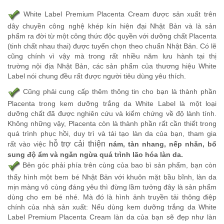
White Label Premium Placenta Cream được sản xuất trên
dây chuyền công nghệ khép kín hiện đại Nhật Bản và là sản
phẩm ra đời từ một công thức độc quyền với dưỡng chất Placenta
(tinh chất nhau thai) được tuyển chọn theo chuẩn Nhật Bản. Có lẽ
cũng chính vì vậy mà trong rất nhiều năm lưu hành tại thị
trường nội địa Nhật Bản, các sản phẩm của thương hiệu White
Label nói chung đều rất được người tiêu dùng yêu thích.
Cũng phải cung cấp thêm thông tin cho bạn là thành phần
Placenta trong kem dưỡng trắng da White Label là một loại
dưỡng chất đã được nghiên cứu và kiểm chứng về độ lành tính.
Không những vậy, Placenta còn là thành phần rất cần thiết trong
quá trình phục hồi, duy trì và tái tạo làn da của bạn, tham gia
hỗ trợ cải thiện
rất vào việc
nám, tàn nhang, nếp nhăn, bổ
sung độ ẩm và ngăn ngừa quá trình lão hóa làn da.
Bên góc phải phía trên cùng của bao bì sản phẩm, bạn còn
thấy hình một bem bé Nhật Bản với khuôn mặt bầu bĩnh, làn da
mịn màng vô cùng đáng yêu thì đừng lầm tưởng đây là sản phẩm
dùng cho em bé nhé. Mà đó là hình ảnh truyền tải thông điệp
chính của nhà sản xuất: Nếu dùng kem dưỡng trắng da White
Label Premium Placenta Cream làn da của bạn sẽ đẹp như làn