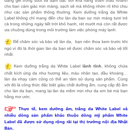
dạng gel trong suốt và đậm đặc với khả năng thẩm thấu nhanh
cho bạn cảm giác mịn màng, sạch sẽ mà không nhờn rít khó chịu
như các sản phẩm thông thường. Kem dưỡng trắng da White
Label không chỉ mang đến cho làn da bạn sự mịn màng tươi trẻ
cả trong những ngày tiết trời khô hanh, rét mướt mà còn rất được
ưa chuộng dùng trong môi trường làm việc phòng máy lạnh.
Để chăm sóc và bảo vệ làn da, bạn nên thoa kem
trước khi
ngủ vì đó là thời gian làn da bạn sẽ được chăm sóc và bảo vệ tốt
nhất.
Kem dưỡng trắng da White Label
lành tính
, không chứa
chất kích ứng da như hương liệu, màu nhân tạo, dầu khoáng…
làn da nhạy cảm cũng có thể an tâm sử dụng sản phẩm. Cùng
với đó là công thức đặc biệt giàu chất dưỡng ẩm, cung cấp độ ẩm
cho làn da bạn, mang lại làn da mềm mịn như da em bé mà bạn
hằng mơ ước.
Thực tế, kem dưỡng ẩm, trắng da White Label và
nhiều dòng sản phẩm khác thuộc dòng mỹ phẩm White
Label đã được sử dụng rộng rãi tại thị trường nội địa Nhật
.
Bản