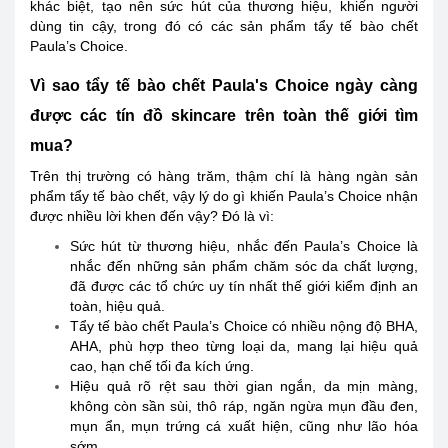
khác biệt, tạo nên sức hút của thương hiệu, khiến người
dùng tin cậy, trong đó có các sản phẩm tẩy tế bào chết
Paula’s Choice.
Vì sao tẩy tế bào chết Paula's Choice ngày càng
được các tín đồ skincare trên toàn thế giới tìm
mua?
Trên thị trường có hàng trăm, thậm chí là hàng ngàn sản
phẩm tẩy tế bào chết, vậy lý do gì khiến Paula’s Choice nhận
được nhiều lời khen đến vậy? Đó là vì:
Sức hút từ thương hiệu, nhắc đến Paula’s Choice là
nhắc đến những sản phẩm chăm sóc da chất lượng,
đã được các tổ chức uy tín nhất thế giới kiểm định an
toàn, hiệu quả.
Tẩy tế bào chết Paula’s Choice có nhiều nộng độ BHA,
AHA, phù hợp theo từng loại da, mang lại hiệu quả
cao, hạn chế tối đa kích ứng.
Hiệu quả rõ rệt sau thời gian ngắn, da mịn màng,
không còn sần sùi, thô ráp, ngăn ngừa mụn đầu đen,
mụn ẩn, mụn trứng cá xuất hiện, cũng như lão hóa
sớm.