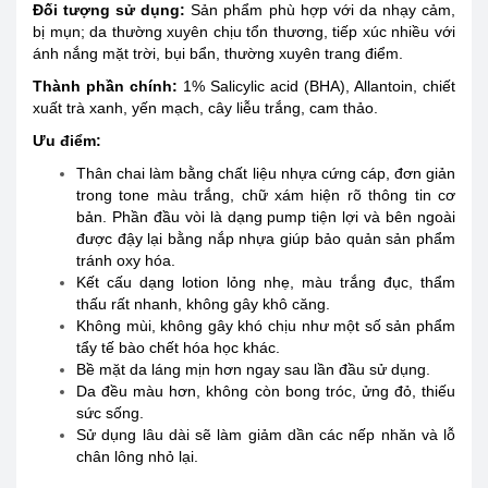
Đối tượng sử dụng
:
Sản phẩm phù hợp với da nhạy cảm,
bị mụn; da thường xuyên chịu tổn thương, tiếp xúc nhiều với
ánh nắng mặt trời, bụi bẩn, thường xuyên trang điểm.
Thành phần chính:
1% Salicylic acid (BHA), Allantoin, chiết
xuất trà xanh, yến mạch, cây liễu trắng, cam thảo.
Ưu điểm:
Thân chai làm bằng chất liệu nhựa cứng cáp, đơn giản
trong tone màu trắng, chữ xám hiện rõ thông tin cơ
bản. Phần đầu vòi là dạng pump tiện lợi và bên ngoài
được đậy lại bằng nắp nhựa giúp bảo quản sản phẩm
tránh oxy hóa.
Kết cấu dạng lotion lỏng nhẹ, màu trắng đục, thẩm
thấu rất nhanh, không gây khô căng.
Không mùi, không gây khó chịu như một số sản phẩm
tẩy tế bào chết hóa học khác.
Bề mặt da láng mịn hơn ngay sau lần đầu sử dụng.
Da đều màu hơn, không còn bong tróc, ửng đỏ, thiếu
sức sống.
Sử dụng lâu dài sẽ làm giảm dần các nếp nhăn và lỗ
chân lông nhỏ lại.