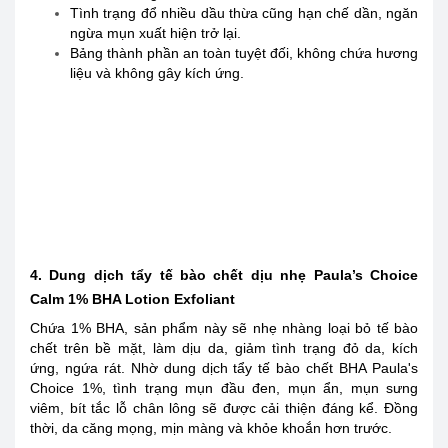
Tình trạng đổ nhiều dầu thừa cũng hạn chế dần, ngăn
ngừa mụn xuất hiện trở lại.
Bảng thành phần an toàn tuyệt đối, không chứa hương
liệu và không gây kích ứng.
4. Dung dịch tẩy tế bào chết dịu nhẹ Paula’s Choice
Calm 1% BHA Lotion Exfoliant
Chứa 1% BHA, sản phẩm này sẽ nhẹ nhàng loại bỏ tế bào
chết trên bề mặt, làm dịu da, giảm tình trạng đỏ da, kích
ứng, ngứa rát. Nhờ dung dịch tẩy tế bào chết BHA Paula's
Choice 1%, tình trạng mụn đầu đen, mụn ẩn, mụn sưng
viêm, bít tắc lỗ chân lông sẽ được cải thiện đáng kể. Đồng
thời, da căng mọng, mịn màng và khỏe khoắn hơn trước.