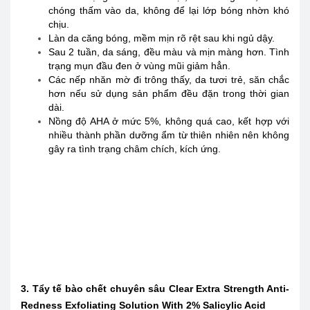
chóng thấm vào da, không để lại lớp bóng nhờn khó
chịu.
Làn da căng bóng, mềm mịn rõ rệt sau khi ngủ dậy.
Sau 2 tuần, da sáng, đều màu và mịn màng hơn. Tình
trạng mụn đầu đen ở vùng mũi giảm hẳn.
Các nếp nhăn mờ đi trông thấy, da tươi trẻ, săn chắc
hơn nếu sử dụng sản phẩm đều đặn trong thời gian
dài.
Nồng độ AHA ở mức 5%, không quá cao, kết hợp với
nhiều thành phần dưỡng ẩm từ thiên nhiên nên không
gây ra tình trạng châm chích, kích ứng.
3. Tẩy tế bào chết chuyên sâu Clear Extra Strength Anti-
Redness Exfoliating Solution With 2% Salicylic Acid