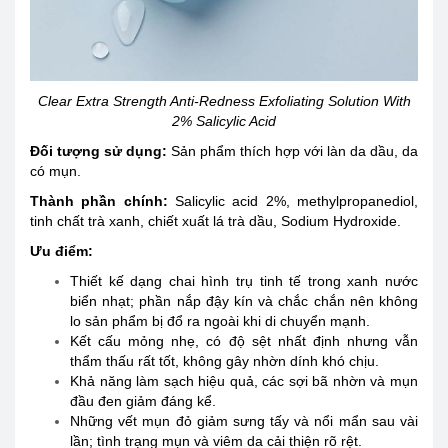
Clear Extra Strength Anti-Redness Exfoliating Solution With
2% Salicylic Acid
Đối tượng sử dụng
:
Sản phẩm thích hợp với làn da dầu, da
có mụn.
Thành phần chính:
Salicylic acid 2%, methylpropanediol,
tinh chất trà xanh, chiết xuất lá trà dầu, Sodium Hydroxide.
Ưu điểm:
Thiết kế dạng chai hình trụ tinh tế trong xanh nước
biển nhạt; phần nắp đậy kín và chắc chắn nên không
lo sản phẩm bị đổ ra ngoài khi di chuyển mạnh.
Kết cấu mỏng nhẹ, có độ sệt nhất định nhưng vẫn
thẩm thấu rất tốt, không gây nhờn dính khó chịu.
Khả năng làm sạch hiệu quả, các sợi bã nhờn và mụn
đầu đen giảm đáng kể.
Những vết mụn đỏ giảm sưng tấy và nổi mẩn sau vài
lần; tình trạng mụn và viêm da cải thiện rõ rệt.