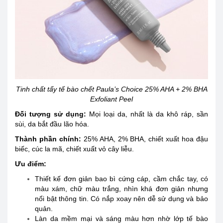
Tinh chất tẩy tế bào chết Paula’s Choice 25% AHA + 2% BHA
Exfoliant Peel
Đối tượng sử dụng
:
Mọi loại da, nhất là da khô ráp, sần
sùi, da bắt đầu lão hóa.
Thành phần chính:
25% AHA, 2% BHA, chiết xuất hoa đậu
biếc, cúc la mã, chiết xuất vỏ cây liễu.
Ưu điểm:
Thiết kế đơn giản bao bì cứng cáp, cầm chắc tay, có
màu xám, chữ màu trắng, nhìn khá đơn giản nhưng
nổi bật thông tin. Có nắp xoay nên dễ sử dụng và bảo
quản.
Làn da mềm mại và sáng màu hơn nhờ lớp tế bào