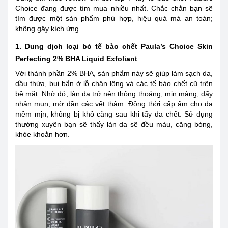
Choice
đang được tìm mua nhiều nhất. Chắc chắn bạn sẽ
tìm được một sản phẩm phù hợp, hiệu quả mà an toàn;
không gây kích ứng.
1. Dung dịch loại bỏ tế bào chết Paula’s Choice Skin
Perfecting 2% BHA Liquid Exfoliant
Với thành phần 2% BHA, sản phẩm này sẽ giúp làm sạch da,
dầu thừa, bụi bẩn ở lỗ chân lông và các tế bào chết cũ trên
bề mặt. Nhờ đó, làn da trở nên thông thoáng, mịn màng, đẩy
nhân mụn, mờ dần các vết thâm. Đồng thời cấp ẩm cho da
mềm mịn, không bị khô căng sau khi tẩy da chết. Sử dụng
thường xuyên bạn sẽ thấy làn da sẽ đều màu, căng bóng,
khỏe khoắn hơn.