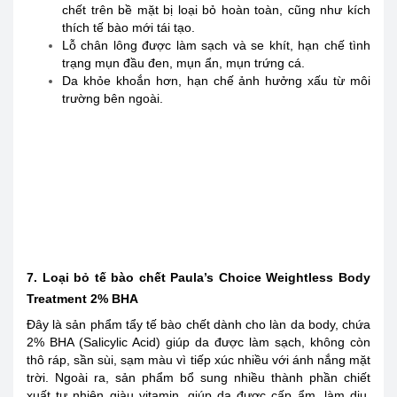
chết trên bề mặt bị loại bỏ hoàn toàn, cũng như kích
thích tế bào mới tái tạo.
Lỗ chân lông được làm sạch và se khít, hạn chế tình
trạng mụn đầu đen, mụn ẩn, mụn trứng cá.
Da khỏe khoắn hơn, hạn chế ảnh hưởng xấu từ môi
trường bên ngoài.
7. Loại bỏ tế bào chết Paula’s Choice Weightless Body
Treatment 2% BHA
Đây là sản phẩm tẩy tế bào chết dành cho làn da body, chứa
2% BHA (Salicylic Acid) giúp da được làm sạch, không còn
thô ráp, sần sùi, sạm màu vì tiếp xúc nhiều với ánh nắng mặt
trời. Ngoài ra, sản phẩm bổ sung nhiều thành phần chiết
xuất tự nhiên giàu vitamin, giúp da được cấp ẩm, làm dịu,