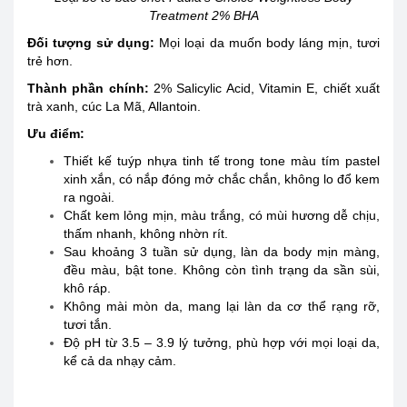
Treatment 2% BHA
Đối tượng sử dụng
:
Mọi loại da muốn body láng mịn, tươi
trẻ hơn.
Thành phần chính:
2% Salicylic Acid, Vitamin E, chiết xuất
trà xanh, cúc La Mã, Allantoin.
Ưu điểm:
Thiết kế tuýp nhựa tinh tế trong tone màu tím pastel
xinh xắn, có nắp đóng mở chắc chắn, không lo đổ kem
ra ngoài.
Chất kem lỏng mịn, màu trắng, có mùi hương dễ chịu,
thấm nhanh, không nhờn rít.
Sau khoảng 3 tuần sử dụng, làn da body mịn màng,
đều màu, bật tone. Không còn tình trạng da sần sùi,
khô ráp.
Không mài mòn da, mang lại làn da cơ thể rạng rỡ,
tươi tắn.
Độ pH từ 3.5 – 3.9 lý tưởng, phù hợp với mọi loại da,
kể cả da nhạy cảm.