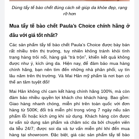
Dùng tẩy tế bào chết đúng cách sẽ giúp da khỏe đẹp, rạng
rỡ hơn
Mua tẩy tế bào chết Paula’s Choice chính hãng ở
đâu với giá tốt nhất?
Các sản phẩm tẩy tế bào chết Paula’s Choice được bày bán
rất nhiều trên thị trường, tuy nhiên không tránh khỏi tình
trạng hàng trôi nổi, hàng giả “trà trộn”, khiến kết quả không
được như ý, kích ứng da. Hiện nay, để đảm bảo mua hàng
chính hãng, bạn nên tìm đến những nhà phân phối, uy tín
lâu năm trên thị trường. Và Mai Hân mỹ phẩm là nơi bạn có
thể an tâm tuyệt đối!
Mai Hân không chỉ cam kết hàng chính hãng 100%, mà còn
đảm bảo nhiều quyền lợi khách cho khách hàng. Bao gồm:
Giao hàng nhanh chóng, miễn phí trên toàn quốc với đơn
hàng từ 500K; đổi trả miễn phí trong vòng 7 ngày nếu sản
phẩm lỗi hoặc kích ứng khi sử dụng. Khách hàng còn được
tư vấn sử dụng sản phẩm và chăm sóc da bởi chuyên viên
da liễu 24/7; được soi da và tư vấn miễn phí khi đến mua
hàng tại showroom. Đặc biệt, giá các sản phẩm tẩy tế bào