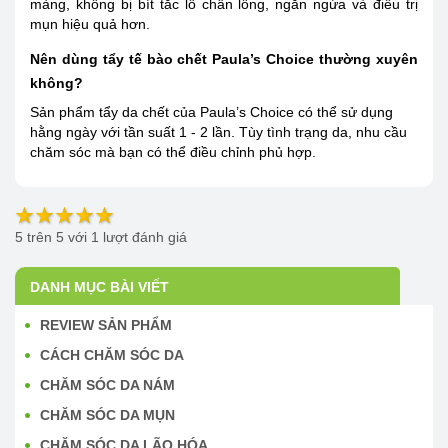
màng, không bị bít tắc lỗ chân lông, ngăn ngừa và điều trị
mụn hiệu quả hơn.
Nên dùng tẩy tế bào chết Paula’s Choice thường xuyên
không?
Sản phẩm tẩy da chết của Paula’s Choice có thể sử dụng
hằng ngày với tần suất 1 - 2 lần. Tùy tình trạng da, nhu cầu
chăm sóc mà bạn có thể điều chỉnh phủ hợp.
5
trên
5
với
1
lượt đánh giá
DANH MỤC BÀI VIẾT
REVIEW SẢN PHẨM
CÁCH CHĂM SÓC DA
CHĂM SÓC DA NÁM
CHĂM SÓC DA MỤN
CHĂM SÓC DA LÃO HÓA