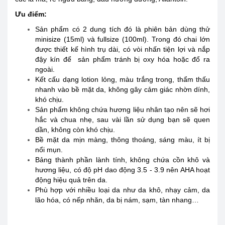
Ưu điểm:
Sản phẩm có 2 dung tích đó là phiên bản dùng thử
minisize (15ml) và fullsize (100ml). Trong đó chai lớn
được thiết kế hình trụ dài, có vòi nhấn tiện lợi và nắp
đậy kín để sản phẩm tránh bị oxy hóa hoặc đổ ra
ngoài.
Kết cấu dạng lotion lỏng, màu trắng trong, thẩm thấu
nhanh vào bề mặt da, không gây cảm giác nhờn dính,
khó chịu.
Sản phẩm không chứa hương liệu nhân tạo nên sẽ hơi
hắc và chua nhẹ, sau vài lần sử dụng bạn sẽ quen
dần, không còn khó chịu.
Bề mặt da mịn màng, thông thoáng, sáng màu, ít bị
nổi mụn.
Bảng thành phần lành tính, không chứa cồn khô và
hương liệu, có độ pH dao động 3.5 - 3.9 nên AHA hoạt
động hiệu quả trên da.
Phù hợp với nhiều loại da như da khô, nhạy cảm, da
lão hóa, có nếp nhăn, da bị nám, sạm, tàn nhang…