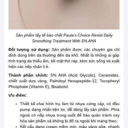
Sản phẩm tẩy tế bào chết Paula’s Choice Resist Daily
Smoothing Treatment With 5% AHA
Đối tượng sử dụng
:
Sản phẩm được các chuyên gia chỉ
định dùng trên da thường đến da khô. Nhất là những ai gặp
tình trạng da thiếu ẩm, bề mặt thô ráp, kém sức sống và xuất
hiện các nếp nhăn li ti.
Thành phần chính:
5% AHA (Acid Glycolic), Ceramides,
chiết xuất dưa vàng, Palmitoyl Hexapeptide-12, Tocopheryl
Phosphate (Vitamin E), Bisabolol.
Ưu điểm:
Thiết kế chai hình trụ làm từ nhựa cứng cáp, có đầu
pump dạng nhấn tiện lợi, dễ dàng lấy sản phẩm. Phía
ngoài có nắp nhựa trong suốt để bảo quản tránh oxy
hóa sản phẩm và không bị đổ ra ngoài khi mang theo.
Kết cấu dạng cream mềm mịn, màu vàng sữa, nhanh