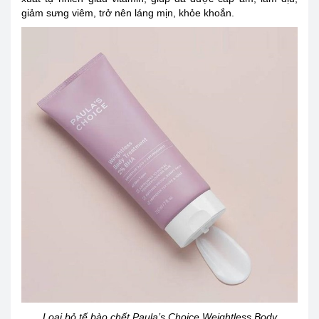
giảm sưng viêm, trở nên láng mịn, khỏe khoắn.
Loại bỏ tế bào chết Paula’s Choice Weightless Body