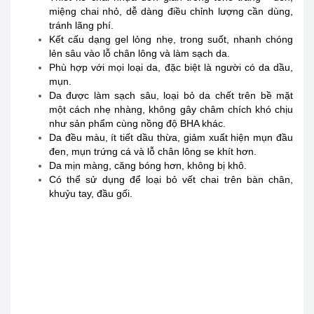
miệng chai nhỏ, dễ dàng điều chỉnh lượng cần dùng,
tránh lãng phí.
Kết cấu dạng gel lỏng nhẹ, trong suốt, nhanh chóng
lẻn sâu vào lỗ chân lông và làm sạch da.
Phù hợp với mọi loại da, đặc biệt là người có da dầu,
mụn.
Da được làm sạch sâu, loại bỏ da chết trên bề mặt
một cách nhẹ nhàng, không gây châm chích khó chịu
như sản phẩm cùng nồng độ BHA khác.
Da đều màu, ít tiết dầu thừa, giảm xuất hiện mụn đầu
đen, mụn trứng cá và lỗ chân lông se khít hơn.
Da mịn màng, căng bóng hơn, không bị khô.
Có thể sử dụng để loại bỏ vết chai trên bàn chân,
khuỷu tay, đầu gối.