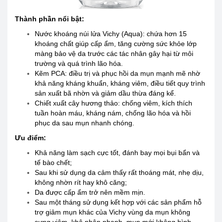
Thành phần nổi bật:
Nước khoáng núi lửa Vichy (Aqua): chứa hơn 15
khoáng chất giúp cấp ẩm, tăng cường sức khỏe lớp
màng bảo vệ da trước các tác nhân gây hại từ môi
trường và quá trình lão hóa.
Kẽm PCA: điều trị và phục hồi da mụn mạnh mẽ nhờ
khả năng kháng khuẩn, kháng viêm, điều tiết quy trình
sản xuất bã nhờn và giảm dầu thừa đáng kể.
Chiết xuất cây hương thảo: chống viêm, kích thích
tuần hoàn máu, kháng nám, chống lão hóa và hồi
phục da sau mụn nhanh chóng.
Ưu điểm:
Khả năng làm sạch cực tốt, đánh bay mọi bụi bẩn và
tế bào chết;
Sau khi sử dụng da cảm thấy rất thoáng mát, nhẹ dịu,
không nhờn rít hay khô căng;
Da được cấp ẩm trở nên mềm mịn.
Sau một tháng sử dụng kết hợp với các sản phẩm hỗ
trợ giảm mụn khác của Vichy vùng da mụn không
sưng viêm, khô nhân nhanh, mụn mới không hình