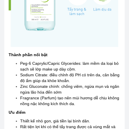
Thành phần nổi bật
Peg-6 Caprylic/Capric Glycerides: làm mềm da loại bỏ
sạch sẽ lớp make up dày cộm.
Sodium Citrate: điều chỉnh độ PH có trên da, cân bằng
độ ẩm giúp da khỏe khoắn.
Zinc Gluconate chính: chống viêm, ngừa mụn và ngăn
ngừa lão hóa đến sớm
Fragrance (Parfum) tạo nên mùi hương dễ chịu không
nồng nặc không kích thích da.
Ưu điểm
Thiết kế nhỏ gọn, giá tiền lại bình dân.
Rất tiện lợi khi có thể tẩy trang được cả vùng mắt và