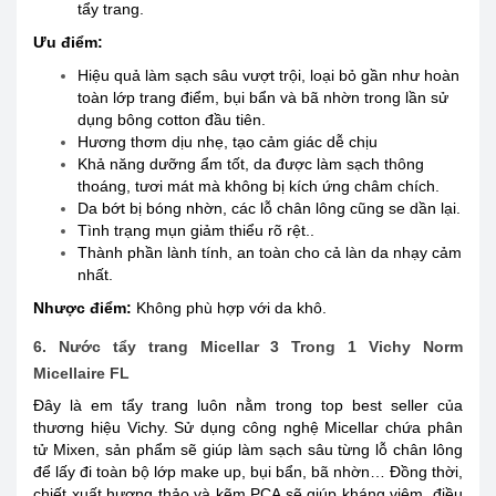
tẩy trang.
Ưu điểm:
Hiệu quả làm sạch sâu vượt trội, loại bỏ gần như hoàn
toàn lớp trang điểm, bụi bẩn và bã nhờn trong lần sử
dụng bông cotton đầu tiên.
Hương thơm dịu nhẹ, tạo cảm giác dễ chịu
Khả năng dưỡng ẩm tốt, da được làm sạch thông
thoáng, tươi mát mà không bị kích ứng châm chích.
Da bớt bị bóng nhờn, các lỗ chân lông cũng se dần lại.
Tình trạng mụn giảm thiểu rõ rệt..
Thành phần lành tính, an toàn cho cả làn da nhạy cảm
nhất.
Nhược điểm:
Không phù hợp với da khô.
6. Nước tẩy trang Micellar 3 Trong 1 Vichy Norm
Micellaire FL
Đây là em tẩy trang luôn nằm trong top best seller của
thương hiệu Vichy. Sử dụng công nghệ Micellar chứa phân
tử Mixen, sản phẩm sẽ giúp làm sạch sâu từng lỗ chân lông
để lấy đi toàn bộ lớp make up, bụi bẩn, bã nhờn… Đồng thời,
chiết xuất hương thảo và kẽm PCA sẽ giúp kháng viêm, điều