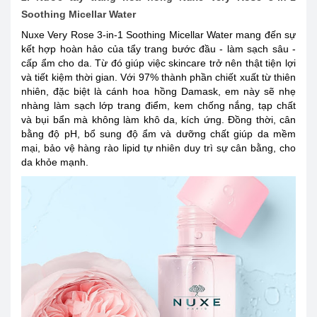
Soothing Micellar Water
Nuxe Very Rose 3-in-1 Soothing Micellar Water mang đến sự
kết hợp hoàn hảo của tẩy trang bước đầu - làm sạch sâu -
cấp ẩm cho da. Từ đó giúp việc skincare trở nên thật tiện lợi
và tiết kiệm thời gian. Với 97% thành phần chiết xuất từ thiên
nhiên, đặc biệt là cánh hoa hồng Damask, em này sẽ nhẹ
nhàng làm sạch lớp trang điểm, kem chống nắng, tạp chất
và bụi bẩn mà không làm khô da, kích ứng. Đồng thời, cân
bằng độ pH, bổ sung độ ẩm và dưỡng chất giúp da mềm
mại, bảo vệ hàng rào lipid tự nhiên duy trì sự cân bằng, cho
da khỏe mạnh.