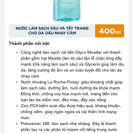
Thành phần nổi bật:
Công nghệ làm sạch cải tiến Glyco Micellar với thành
phần gồm hạt Micelle (len lỏi vào tận lỗ chân lông đẩy
mạnh khả năng làm sạch sâu) và Glycerin giúp làm dịu
da, tăng cường độ ẩm và an toàn tuyệt đối cho làn da
nhạy cảm
Nước khoáng La Roche-Posay: giàu khoáng chất giúp
làm sạch sâu, dưỡng ẩm, nuôi dưỡng da khỏe mạnh.
Đồng thời, chống oxy hóa mạnh mẽ, mang đến cho
bạn làn da mềm mịn, đều màu, đầy sức sống.
Zinc PCA kiểm soát dầu thừa hiệu quả, kháng khuẩn,
chống viêm, giúp ngăn ngừa và cải thiện tình trạng
mụn.
Poloxamer 188: làm sạch nhẹ nhàng. Đây là thành
phần tạo ra các phân tử mixen nổi tiếng trong nước