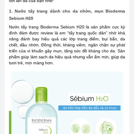
với làn da của bạn nhé!
1. Nước tẩy trang dành cho da nhờn, mụn Bioderma
Sebium H20
Nước tẩy trang Bioderma Sebium H20 là sản phẩm cực kỳ
đình đám được review là em “tẩy trang quốc dân” nhờ khả
năng đánh bay hiệu quả các lớp trang điểm, bụi bẩn, da
chết, dầu nhờn. Đồng thời, kháng viêm, ngăn chặn sự phát
triển của vi khuẩn gây mụn, tăng sức đề kháng cho da. Sản
phẩm giúp làm sạch da hiệu quả nhưng vẫn ẩm mịn, giúp da
tươi trẻ, mịn màng hơn.