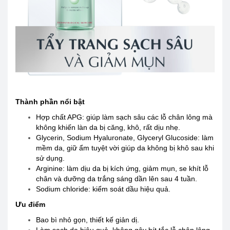
Thành phần nổi bật
Hợp chất APG: giúp làm sạch sâu các lỗ chân lông mà
không khiến làn da bị căng, khô, rất dịu nhẹ.
Glycerin, Sodium Hyaluronate, Glyceryl Glucoside: làm
mềm da, giữ ẩm tuyệt vời giúp da không bị khô sau khi
sử dụng.
Arginine: làm dịu da bị kích ứng, giảm mụn, se khít lỗ
chân và dưỡng da trắng sáng dần lên sau 4 tuần.
Sodium chloride: kiểm soát dầu hiệu quả.
Ưu điểm
Bao bì nhỏ gọn, thiết kế giản dị.
Làm sạch da hiệu quả, không gây bít tắc lỗ chân lông