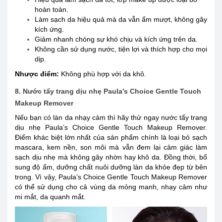
hoàn toàn.
Làm sạch da hiệu quả mà da vẫn ẩm mượt, không gây
kích ứng.
Giảm nhanh chóng sự khó chịu và kích ứng trên da.
Không cần sử dụng nước, tiện lợi và thích hợp cho mọi
dịp.
Nhược điểm:
Không phù hợp với da khô.
8. Nước tẩy trang dịu nhẹ Paula’s Choice Gentle Touch
Makeup Remover
Nếu bạn có làn da nhạy cảm thì hãy thử ngay nước tẩy trang
dịu nhẹ Paula’s Choice Gentle Touch Makeup Remover.
Điểm khác biệt lớn nhất của sản phẩm chính là loại bỏ sạch
mascara, kem nền, son môi mà vẫn đem lại cảm giác làm
sạch dịu nhẹ mà không gây nhờn hay khô da. Đồng thời, bổ
sung độ ẩm, dưỡng chất nuôi dưỡng làn da khỏe đẹp từ bên
trong. Vì vậy, Paula’s Choice Gentle Touch Makeup Remover
có thể sử dụng cho cả vùng da mỏng manh, nhạy cảm như
mi mắt, da quanh mắt.