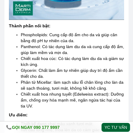
Thành phần nổi bật:
Phospholipids: Cung cấp độ ẩm cho da và giúp cân
bằng độ pH tự nhiên của da.
Panthenol: Có tác dụng làm dịu da và cung cấp độ ẩm,
giúp làm mềm và mịn da.
Chiết xuất hoa cúc: Có tác dụng làm dịu da và giảm sự
kích ứng.
Glycerin: Chất làm ẩm tự nhiên giúp duy trì độ ẩm cần
thiết cho da.
Phân tử Micellar: làm sạch sâu lỗ chân lông cho làn da
sẽ sạch thoáng, tươi mát, không hề khô căng.
Chiết xuất hoa nhung tuyết (Edelweiss extract): Dưỡng
ẩm, chống oxy hóa mạnh mẽ, ngăn ngừa tác hại của
tia UV.
Ưu điểm:
Thiết kế dạng chai màu xanh tươi mát.
GỌI NGAY 090 177 9997
YC TƯ VẤN
Kết cấu lỏng nhẹ, thoa lên da có cảm giác mát rượi.