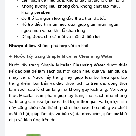
Không hương liệu, không cồn, không chất tạo màu,
không paraben.
Có thể làm giảm lượng dầu thừa trên da tốt,
Hỗ trợ điều trị mụn hiệu quả, giúp giảm mụn, ngăn
ngừa mụn và se khít lỗ chân lông.
Dùng được cho cả mắt và môi rất tiện lợi
Nhược điểm:
Không phù hợp với da khô.
4. Nước tẩy trang Simple Micellar Cleansing Water
Nước tẩy trang Simple Micellar Cleansing Water được thiết
kế đặc biệt để làm sạch da một cách hiệu quả và làm dịu da
nhạy cảm. Nước tẩy trang này giúp loại bỏ hiệu quả lớp
trang điểm, bụi bẩn và dầu thừa tích tụ trên da, đồng thời
làm sạch sâu lỗ chân lông mà không gây kích ứng. Với công
thức Micellar, sản phẩm giúp tẩy trang một cách nhẹ nhàng
và không cần rửa lại nước, tiết kiệm thời gian và tiện lợi. Em
này cũng chứa các thành phần như nước hoa hồng và chiết
xuất lô hội, giúp làm dịu và bảo vệ da nhạy cảm, giảm sự khó
chịu và kích ứng trên da.