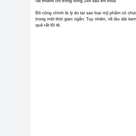
rất nhanh chỉ trong vòng 24h sau khi thoa.
Đó cũng chính là lý do tại sao loại mỹ phẩm có chứa 
trong một thời gian ngắn. Tuy nhiên, về lâu dài kem
quả rất tồi tệ.