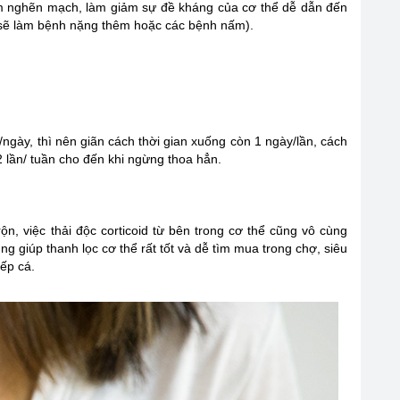
làm nghẽn mạch, làm giảm sự đề kháng của cơ thể dễ dẫn đến
ao sẽ làm bệnh nặng thêm hoặc các bệnh nấm).
ngày, thì nên giãn cách thời gian xuống còn 1 ngày/lần, cách
2 lần/ tuần cho đến khi ngừng thoa hẳn.
ộn, việc thải độc corticoid từ bên trong cơ thể cũng vô cùng
ng giúp thanh lọc cơ thể rất tốt và dễ tìm mua trong chợ, siêu
iếp cá.