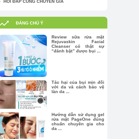
HỎI ĐÁP CÙNG CHUYÊN GIA
ĐÁNG CHÚ Ý
Review sữa rửa mặt
Rejuvaskin Facial
Cleanser có thật sự
“đánh bật” được bụi ...
Tác hại của bụi mịn đối
với da và cách bảo vệ
làn da ...
Hướng dẫn sử dụng gel
rửa mặt PageOne đúng
chuẩn chuyên gia cho
da ...