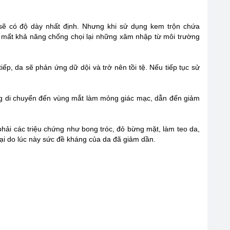
ẽ có độ dày nhất định. Nhưng khi sử dụng kem trộn chứa
i, mất khả năng chống chọi lại những xâm nhập từ môi trường
ếp, da sẽ phản ứng dữ dội và trở nên tồi tệ. Nếu tiếp tục sử
g di chuyển đến vùng mắt làm mỏng giác mạc, dẫn đến giảm
hải các triệu chứng như bong tróc, đỏ bừng mặt, làm teo da,
 lại do lúc này sức đề kháng của da đã giảm dần.