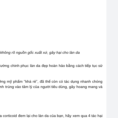
không rõ nguồn gốc xuất xứ, gây hại cho làn da
đường chinh phục làn da đẹp hoàn hảo bằng cách tiếp tục sử
ưỡng mỹ phẩm “khá rẻ”, đã thế còn có tác dụng nhanh chóng
nh trúng vào tâm lý của người tiêu dùng, gây hoang mang và
 corticoid đem lại cho làn da của bạn, hãy xem qua 4 tác hại