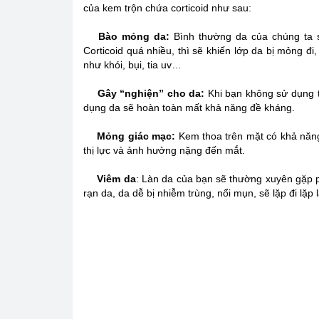
của kem trộn chứa corticoid như sau:
Bào mỏng da:
Bình thường da của chúng ta s
Corticoid quá nhiều, thì sẽ khiến lớp da bị mỏng đ
như khói, bụi, tia uv…
Gây “nghiện” cho da:
Khi bạn không sử dụng ti
dụng da sẽ hoàn toàn mất khả năng đề kháng.
Mỏng giác mạc:
Kem thoa trên mặt có khả năn
thị lực và ảnh hưởng nặng đến mắt.
Viêm da
: Làn da của bạn sẽ thường xuyên gặp p
rạn da, da dễ bị nhiễm trùng, nổi mụn, sẽ lặp đi lặp