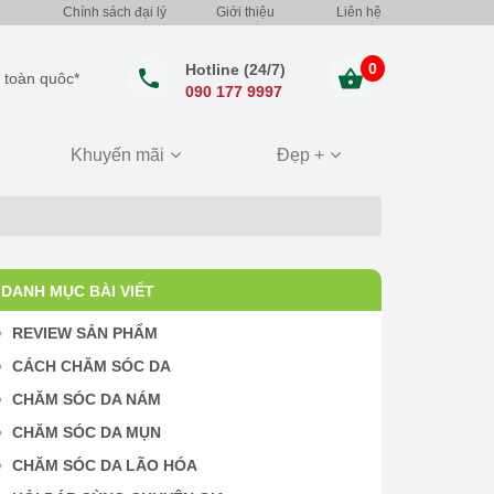
Chính sách đại lý
Giới thiệu
Liên hệ
0
Hotline (24/7)
 toàn quôc*
090 177 9997
Khuyến mãi
Đẹp +
DANH MỤC BÀI VIẾT
REVIEW SẢN PHẨM
CÁCH CHĂM SÓC DA
CHĂM SÓC DA NÁM
CHĂM SÓC DA MỤN
CHĂM SÓC DA LÃO HÓA