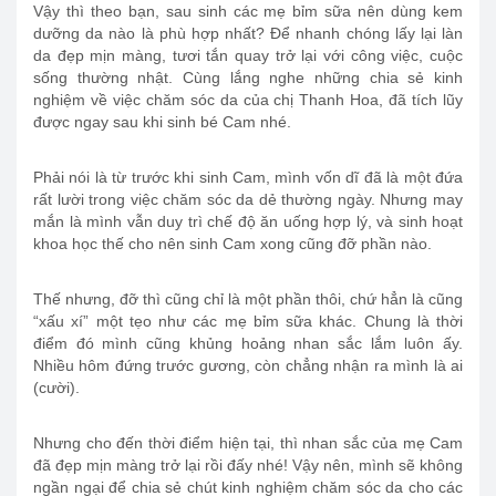
Vậy thì theo bạn, sau sinh các mẹ bỉm sữa nên dùng kem
dưỡng da nào là phù hợp nhất? Để nhanh chóng lấy lại làn
da đẹp mịn màng, tươi tắn quay trở lại với công việc, cuộc
sống thường nhật. Cùng lắng nghe những chia sẻ kinh
nghiệm về việc chăm sóc da của chị Thanh Hoa, đã tích lũy
được ngay sau khi sinh bé Cam nhé.
Phải nói là từ trước khi sinh Cam, mình vốn dĩ đã là một đứa
rất lười trong việc chăm sóc da dẻ thường ngày. Nhưng may
mắn là mình vẫn duy trì chế độ ăn uống hợp lý, và sinh hoạt
khoa học thế cho nên sinh Cam xong cũng đỡ phần nào.
Thế nhưng, đỡ thì cũng chỉ là một phần thôi, chứ hẳn là cũng
“xấu xí” một tẹo như các mẹ bỉm sữa khác. Chung là thời
điểm đó mình cũng khủng hoảng nhan sắc lắm luôn ấy.
Nhiều hôm đứng trước gương, còn chẳng nhận ra mình là ai
(cười).
Nhưng cho đến thời điểm hiện tại, thì nhan sắc của mẹ Cam
đã đẹp mịn màng trở lại rồi đấy nhé! Vậy nên, mình sẽ không
ngần ngại để chia sẻ chút kinh nghiệm chăm sóc da cho các