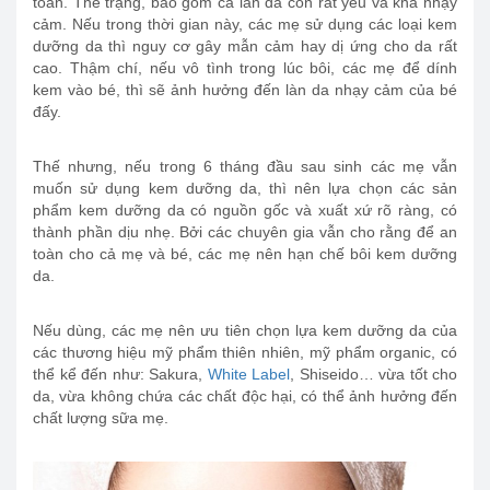
toàn. Thể trạng, bao gồm cả làn da còn rất yếu và khá nhạy
cảm. Nếu trong thời gian này, các mẹ sử dụng các loại kem
dưỡng da thì nguy cơ gây mẫn cảm hay dị ứng cho da rất
cao. Thậm chí, nếu vô tình trong lúc bôi, các mẹ để dính
kem vào bé, thì sẽ ảnh hưởng đến làn da nhạy cảm của bé
đấy.
Thế nhưng, nếu trong 6 tháng đầu sau sinh các mẹ vẫn
muốn sử dụng kem dưỡng da, thì nên lựa chọn các sản
phẩm kem dưỡng da có nguồn gốc và xuất xứ rõ ràng, có
thành phần dịu nhẹ. Bởi các chuyên gia vẫn cho rằng để an
toàn cho cả mẹ và bé, các mẹ nên hạn chế bôi kem dưỡng
da.
Nếu dùng, các mẹ nên ưu tiên chọn lựa kem dưỡng da của
các thương hiệu mỹ phẩm thiên nhiên, mỹ phẩm organic, có
thể kể đến như: Sakura,
White Label
, Shiseido… vừa tốt cho
da, vừa không chứa các chất độc hại, có thể ảnh hưởng đến
chất lượng sữa mẹ.