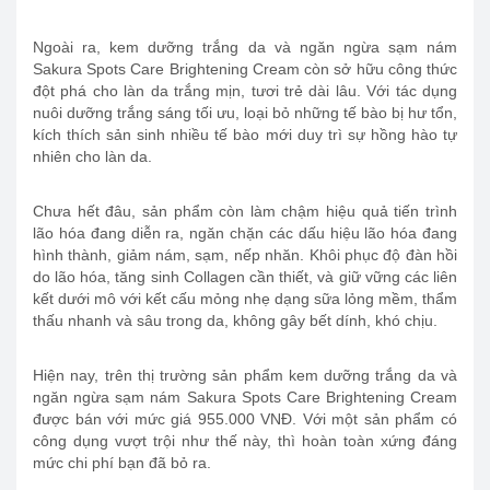
Ngoài ra, kem dưỡng trắng da và ngăn ngừa sạm nám
Sakura Spots Care Brightening Cream còn sở hữu công thức
đột phá cho làn da trắng mịn, tươi trẻ dài lâu. Với tác dụng
nuôi dưỡng trắng sáng tối ưu, loại bỏ những tế bào bị hư tổn,
kích thích sản sinh nhiều tế bào mới duy trì sự hồng hào tự
nhiên cho làn da.
Chưa hết đâu, sản phẩm còn làm chậm hiệu quả tiến trình
lão hóa đang diễn ra, ngăn chặn các dấu hiệu lão hóa đang
hình thành, giảm nám, sạm, nếp nhăn. Khôi phục độ đàn hồi
do lão hóa, tăng sinh Collagen cần thiết, và giữ vững các liên
kết dưới mô với kết cấu mỏng nhẹ dạng sữa lỏng mềm, thẩm
thấu nhanh và sâu trong da, không gây bết dính, khó chịu.
Hiện nay, trên thị trường sản phẩm kem dưỡng trắng da và
ngăn ngừa sạm nám Sakura Spots Care Brightening Cream
được bán với mức giá 955.000 VNĐ. Với một sản phẩm có
công dụng vượt trội như thế này, thì hoàn toàn xứng đáng
mức chi phí bạn đã bỏ ra.