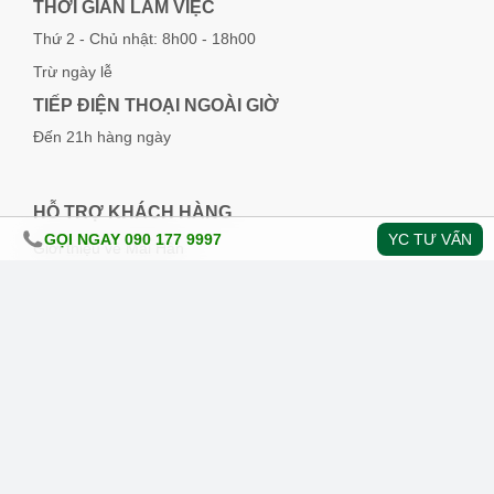
THỜI GIAN LÀM VIỆC
Thứ 2 - Chủ nhật: 8h00 - 18h00
Trừ ngày lễ
TIẾP ĐIỆN THOẠI NGOÀI GIỜ
Đến 21h hàng ngày
HỖ TRỢ KHÁCH HÀNG
GỌI NGAY 090 177 9997
YC TƯ VẤN
Giới thiệu về Mai Hân
Cách đặt mua sản phẩm
Hình thức thanh toán
Chính sách giao hàng
Chính sách đổi trả hàng
Cam kết chất lượng dịch vụ
Chính sách bảo mật thông tin
Lưu ý về nội dung và bản quyền