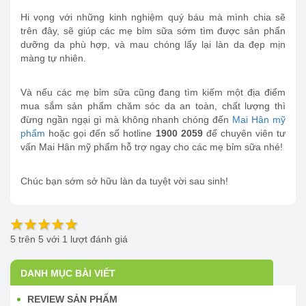
Hi vọng với những kinh nghiệm quý báu mà mình chia sẽ
trên đây, sẽ giúp các mẹ bỉm sữa sớm tìm được sản phẩn
dưỡng da phù hợp, và mau chóng lấy lại làn da đẹp mịn
màng tự nhiên.
Và nếu các mẹ bỉm sữa cũng đang tìm kiếm một địa điểm
mua sắm sản phẩm chăm sóc da an toàn, chất lượng thì
đừng ngần ngại gì mà không nhanh chóng đến
Mai Hân mỹ
phẩm
hoặc gọi đến số hotline
1900 2059
để chuyên viên tư
vấn Mai Hân mỹ phẩm hỗ trợ ngay cho các mẹ bỉm sữa nhé!
Chúc bạn sớm sở hữu làn da tuyệt vời sau sinh!
5
trên
5
với
1
lượt đánh giá
DANH MỤC BÀI VIẾT
REVIEW SẢN PHẨM