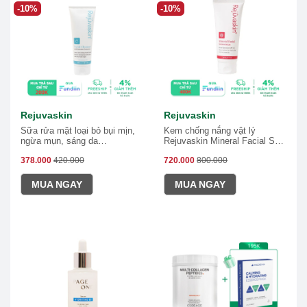
-10%
-10%
Rejuvaskin
Rejuvaskin
Sữa rửa mặt loại bỏ bụi mịn,
Kem chống nắng vật lý
ngừa mụn, sáng da
Rejuvaskin Mineral Facial SPF
Rejuvaskin Anti-Pollution
32
378.000
420.000
720.000
800.000
MUA NGAY
MUA NGAY