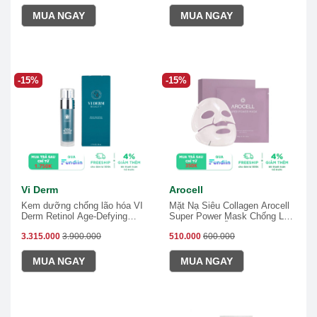
MUA NGAY
MUA NGAY
-15%
-15%
Vi Derm
Arocell
Kem dưỡng chống lão hóa VI
Mặt Nạ Siêu Collagen Arocell
Derm Retinol Age-Defying
Super Power Mask Chống Lão
Treatment Moisturizer
Hoá, Dưỡng Ẩm 100 Giờ
3.315.000
3.900.000
510.000
600.000
MUA NGAY
MUA NGAY