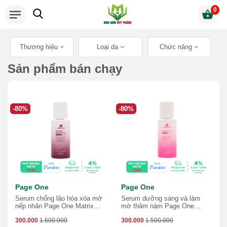
0
Thương hiệu
Loại da
Chức năng
Sản phẩm bán chạy
-80%
-80%
Page One
Page One
Serum chống lão hóa xóa mờ
Serum dưỡng sáng và làm
nếp nhăn Page One Matrix
mờ thâm nám Page One
Repair Pro + Exosome Serum
Tranacide Pro + Exosome
300.000
1.500.000
300.000
1.500.000
Serum