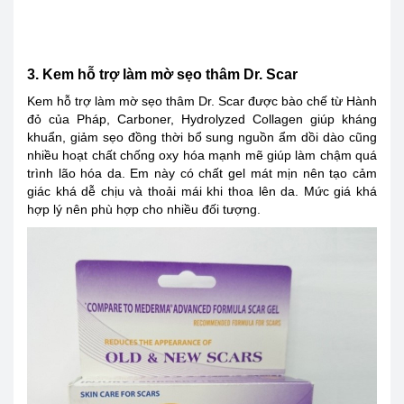
3. Kem hỗ trợ làm mờ sẹo thâm Dr. Scar
Kem hỗ trợ làm mờ sẹo thâm Dr. Scar được bào chế từ Hành
đỏ của Pháp, Carboner, Hydrolyzed Collagen giúp kháng
khuẩn, giảm sẹo đồng thời bổ sung nguồn ẩm dồi dào cũng
nhiều hoạt chất chống oxy hóa mạnh mẽ giúp làm chậm quá
trình lão hóa da. Em này có chất gel mát mịn nên tạo cảm
giác khá dễ chịu và thoải mái khi thoa lên da. Mức giá khá
hợp lý nên phù hợp cho nhiều đối tượng.