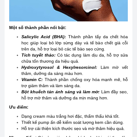
Một số thành phần nổi bật:
Salicylic Acid (BHA):
Thành phần tẩy da chết hóa
học giúp loại bỏ lớp sừng dày và tế bào chết già cỗi
trên da, hỗ trợ loại bỏ các tế bào sẹo cứng.
Tích tuyết thảo:
Có tác dụng làm dịu da, hỗ trợ sửa
chữa tổn thương da hiệu quả.
Hydroxytyrosol & Hexylresorcinol:
Làm mờ vết
thâm, dưỡng da sáng màu hơn.
Vitamin C:
Thành phần chống oxy hóa mạnh mẽ, hỗ
trợ giảm thâm và làm sáng da.
Bột khuếch tán ánh sáng và làm mờ:
Làm đầy sẹo,
hỗ trợ mờ thâm và dưỡng da mịn màng hơn.
Ưu điểm:
Dạng cream màu trắng hơi đặc, thẩm thấu khá tốt.
Thiết kế pump ấn dễ kiểm soát lượng kem cần dùng.
Hỗ trợ cải thiện kích thước sẹo và mờ thâm hiệu quả.