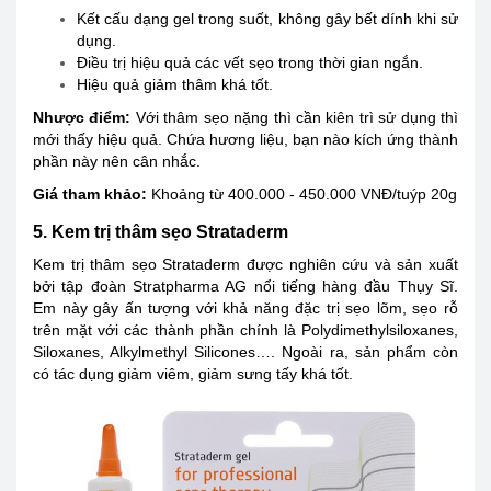
Kết cấu dạng gel trong suốt, không gây bết dính khi sử
dụng.
Điều trị hiệu quả các vết sẹo trong thời gian ngắn.
Hiệu quả giảm thâm khá tốt.
Nhược điểm:
Với thâm sẹo nặng thì cần kiên trì sử dụng thì
mới thấy hiệu quả. Chứa hương liệu, bạn nào kích ứng thành
phần này nên cân nhắc.
Giá tham khảo:
Khoảng từ 400.000 - 450.000 VNĐ/tuýp 20g
5. Kem trị thâm sẹo Strataderm
Kem trị thâm sẹo Strataderm được nghiên cứu và sản xuất
bởi tập đoàn Stratpharma AG nổi tiếng hàng đầu Thụy Sĩ.
Em này gây ấn tượng với khả năng đặc trị sẹo lõm, sẹo rỗ
trên mặt với các thành phần chính là Polydimethylsiloxanes,
Siloxanes, Alkylmethyl Silicones…. Ngoài ra, sản phẩm còn
có tác dụng giảm viêm, giảm sưng tấy khá tốt.