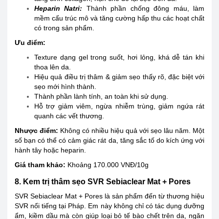
Heparin Natri:
Thành phần chống đông máu, làm
mềm cấu trúc mô và tăng cường hấp thu các hoạt chất
có trong sản phẩm.
Ưu điểm:
Texture dạng gel trong suốt, hơi lỏng, khá dễ tán khi
thoa lên da.
Hiệu quả điều trị thâm & giảm sẹo thấy rõ, đặc biệt với
sẹo mới hình thành.
Thành phần lành tính, an toàn khi sử dụng.
Hỗ trợ giảm viêm, ngừa nhiễm trùng, giảm ngứa rát
quanh các vết thương.
Nhược điểm:
Không có nhiều hiệu quả với sẹo lâu năm. Một
số bạn có thể có cảm giác rát da, tăng sắc tố do kích ứng với
hành tây hoặc heparin.
Giá tham khảo:
Khoảng 170.000
VNĐ/10g
8. Kem trị thâm sẹo SVR Sebiaclear Mat + Pores
SVR Sebiaclear Mat + Pores là sản phẩm đến từ thương hiệu
SVR nổi tiếng tại Pháp. Em này không chỉ có tác dụng dưỡng
ẩm, kiềm dầu mà còn giúp loại bỏ tế bào chết trên da, ngăn