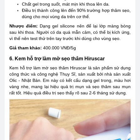
Chất gel trong suốt, mát mịn khi thoa lên da.
Điều trị thành công lên đến 90% trường hợp thâm sẹo,
dùng cho mọi vùng da trên cơ thể.
Nhược điểm:
Dạng gel silicone nên để lại lớp màng bóng
sau khi thoa. Người có da quá mẫn cảm, có thể bị kích ứng,
vì thế nên test thử trên tay trước khi dùng cho vùng sẹo.
Giá tham khảo:
400.000 VNĐ/5g
6. Kem hỗ trợ làm mờ sẹo thâm Hiruscar
Kem hỗ trợ làm mờ sẹo thâm Hiruscar là sản phẩm sử dụng
công thức và công nghệ Thụy Sĩ, sản xuất bởi nhà sản xuất
Olic - Nhật Bản. Em này có kết cấu dạng gel trong, màu hơi
vàng nhẹ, mang lại hiệu quả trị mụn và sẹo thâm sau mụn
rất tốt. Hiệu quả điều trị sẹo thấy rõ sau 2-6 tháng sử dụng.