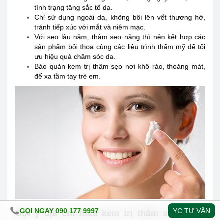
tình trạng tăng sắc tố da.
Chỉ sử dụng ngoài da, không bôi lên vết thương hở,
tránh tiếp xúc với mắt và niêm mạc.
Với sẹo lâu năm, thâm sẹo nặng thì nên kết hợp các
sản phẩm bôi thoa cùng các liệu trình thẩm mỹ để tối
ưu hiệu quả chăm sóc da.
Bảo quản kem trị thâm sẹo nơi khô ráo, thoáng mát,
để xa tầm tay trẻ em.
GỌI NGAY 090 177 9997
YC TƯ VẤN
Gợi ý địa chỉ mua kem trị thâm sẹo 100%