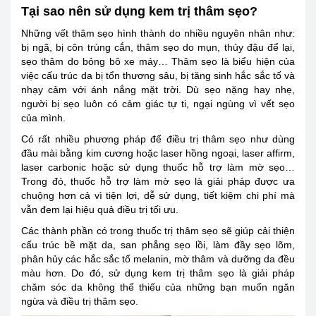
Tại sao nên sử dụng kem trị thâm sẹo?
Những vết thâm sẹo hình thành do nhiều nguyên nhân như:
bị ngã, bị côn trùng cắn, thâm sẹo do mụn, thủy đậu để lại,
sẹo thâm do bỏng bô xe máy… Thâm sẹo là biểu hiện của
việc cấu trúc da bị tổn thương sâu, bị tăng sinh hắc sắc tố và
nhạy cảm với ánh nắng mặt trời. Dù sẹo nặng hay nhẹ,
người bị sẹo luôn có cảm giác tự ti, ngại ngùng vì vết sẹo
của mình.
Có rất nhiều phương pháp để điều trị thâm sẹo như dùng
đầu mài bằng kim cương hoặc laser hồng ngoại, laser affirm,
laser carbonic hoặc sử dụng thuốc hỗ trợ làm mờ sẹo…
Trong đó, thuốc hỗ trợ làm mờ sẹo là giải pháp được ưa
chuộng hơn cả vì tiện lợi, dễ sử dụng, tiết kiệm chi phí mà
vẫn đem lại hiệu quả điều trị tối ưu.
Các thành phần có trong thuốc trị thâm sẹo sẽ giúp cải thiện
cấu trúc bề mặt da, san phẳng sẹo lồi, làm đầy sẹo lõm,
phân hủy các hắc sắc tố melanin, mờ thâm và dưỡng da đều
màu hơn. Do đó, sử dụng kem trị thâm sẹo là giải pháp
chăm sóc da không thể thiếu của những bạn muốn ngăn
ngừa và điều trị thâm sẹo.