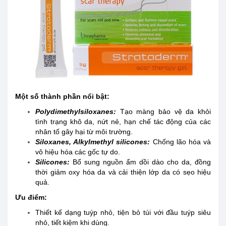
Một số thành phần nổi bật:
Polydimethylsiloxanes:
Tạo màng bảo vệ da khỏi
tình trạng khô da, nứt nẻ, hạn chế tác động của các
nhân tố gây hại từ môi trường.
Siloxanes, Alkylmethyl silicones:
Chống lão hóa và
vô hiệu hóa các gốc tự do.
Silicones:
Bổ sung nguồn ẩm dồi dào cho da, đồng
thời giảm oxy hóa da và cải thiện lớp da có sẹo hiệu
quả.
Ưu điểm:
Thiết kế dạng tuýp nhỏ, tiện bỏ túi với đầu tuýp siêu
nhỏ, tiết kiệm khi dùng.