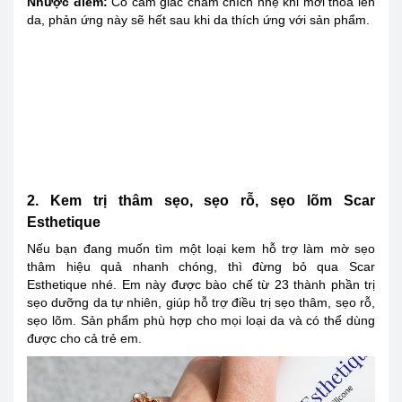
Nhược điểm:
Có cảm giác châm chích nhẹ khi mới thoa lên
da, phản ứng này sẽ hết sau khi da thích ứng với sản phẩm.
2. Kem trị thâm sẹo, sẹo rỗ, sẹo lõm Scar
Esthetique
Nếu bạn đang muốn tìm một loại kem hỗ trợ làm mờ sẹo
thâm hiệu quả nhanh chóng, thì đừng bỏ qua Scar
Esthetique nhé. Em này được bào chế từ 23 thành phần trị
sẹo dưỡng da tự nhiên, giúp hỗ trợ điều trị sẹo thâm, sẹo rỗ,
sẹo lõm. Sản phẩm phù hợp cho mọi loại da và có thể dùng
được cho cả trẻ em.