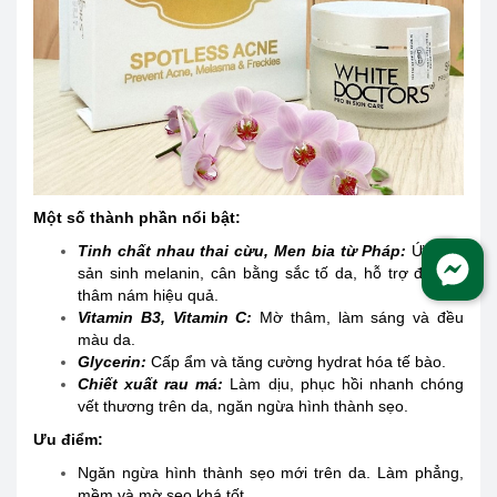
Một số thành phần nổi bật:
Tinh chất nhau thai cừu, Men bia từ Pháp:
Ức chế
sản sinh melanin, cân bằng sắc tố da, hỗ trợ điều trị
thâm nám hiệu quả.
Vitamin B3, Vitamin C:
Mờ thâm, làm sáng và đều
màu da.
Glycerin:
Cấp ẩm và tăng cường hydrat hóa tế bào.
Chiết xuất rau má:
Làm dịu, phục hồi nhanh chóng
vết thương trên da, ngăn ngừa hình thành sẹo.
Ưu điểm:
Ngăn ngừa hình thành sẹo mới trên da. Làm phẳng,
mềm và mờ sẹo khá tốt.