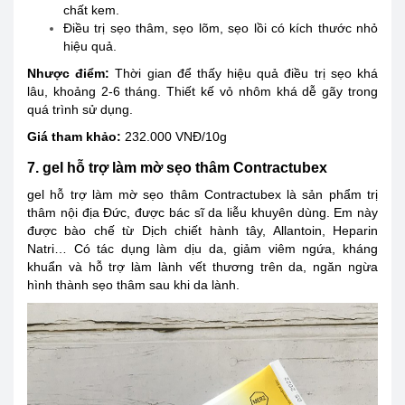
chất kem.
Điều trị sẹo thâm, sẹo lõm, sẹo lồi có kích thước nhỏ
hiệu quả.
Nhược điểm:
Thời gian để thấy hiệu quả điều trị sẹo khá
lâu, khoảng 2-6 tháng. Thiết kế vỏ nhôm khá dễ gãy trong
quá trình sử dụng.
Giá tham khảo:
232.000 VNĐ/10g
7. gel hỗ trợ làm mờ sẹo thâm Contractubex
gel hỗ trợ làm mờ sẹo thâm Contractubex là sản phẩm trị
thâm nội địa Đức, được bác sĩ da liễu khuyên dùng. Em này
được bào chế từ Dịch chiết hành tây, Allantoin, Heparin
Natri… Có tác dụng làm dịu da, giảm viêm ngứa, kháng
khuẩn và hỗ trợ làm lành vết thương trên da, ngăn ngừa
hình thành sẹo thâm sau khi da lành.