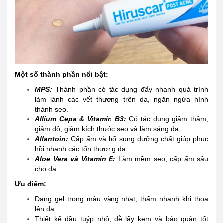
Một số thành phần nổi bật:
MPS:
Thành phần có tác dụng đẩy nhanh quá trình
làm lành các vết thương trên da, ngăn ngừa hình
thành sẹo.
Allium Cepa & Vitamin B3:
Có tác dụng giảm thâm,
giảm đỏ, giảm kích thước sẹo và làm sáng da.
Allantoin:
Cấp ẩm và bổ sung dưỡng chất giúp phục
hồi nhanh các tổn thương da.
Aloe Vera và Vitamin E:
Làm mềm sẹo, cấp ẩm sâu
cho da.
Ưu điểm:
Dạng gel trong màu vàng nhạt, thấm nhanh khi thoa
lên da.
Thiết kế đầu tuýp nhỏ, dễ lấy kem và bảo quản tốt