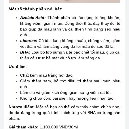
Một số thành phần nổi bật:
Azelaic Acid:
Thành phần có tác dụng kháng khuẩn,
kháng viêm, giảm mụn. Đồng thời thúc đẩy thay đổi tế
bào giúp da mau lành và cải thiện tình trạng sẹo hiệu
quả.
Licorice:
Có tác dụng kháng khuẩn, chống viêm, giảm
vết thâm và làm sáng vùng da tối màu do sẹo để lại.
BHA:
Loại bỏ lớp sừng và tế bào chết tối màu, giúp cải
thiện cấu trúc bề mặt và hỗ trợ làm sáng da.
Ưu điểm:
Chất kem màu trắng hơi đặc.
Giảm thâm sạm, hỗ trợ điều trị thâm sau mụn hiệu
quả.
Làm dịu và giảm kích ứng, giảm sưng viêm rất tốt.
Không chứa cồn, paraben hay hương liệu nhân tạo.
Nhược điểm:
Một số bạn có thể cảm thấy châm chích nhẹ,
do da đang trong quá trình thích ứng với BHA có trong sản
phẩm.
Giá tham khảo:
1.100.000 VNĐ/30ml