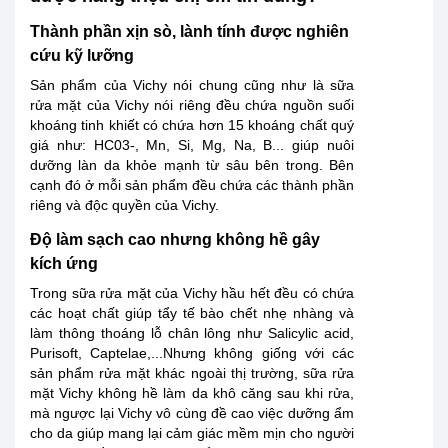
Thành phần xịn sò, lành tính được nghiên
cứu kỹ lưỡng
Sản phẩm của Vichy nói chung cũng như là sữa
rửa mặt của Vichy nói riêng đều chứa nguồn suối
khoáng tinh khiết có chứa hơn 15 khoáng chất quý
giá như:
HC03-, Mn, Si, Mg, Na, B
... giúp nuôi
dưỡng làn da khỏe mạnh từ sâu bên trong. Bên
cạnh đó ở mỗi sản phẩm đều chứa các thành phần
riêng và độc quyền của Vichy.
Độ làm sạch cao nhưng không hề gây
kích ứng
Trong sữa rửa mặt của Vichy hầu hết đều có chứa
các hoạt chất giúp tẩy tế bào chết nhẹ nhàng và
làm thông thoáng lỗ chân lông như Salicylic acid,
Purisoft, Captelae,...Nhưng không giống với các
sản phẩm rửa mặt khác ngoài thị trường, sữa rửa
mặt Vichy không hề làm da khô căng sau khi rửa,
mà ngược lại Vichy vô cùng đề cao việc dưỡng ẩm
cho da giúp mang lại cảm giác mềm mịn cho người