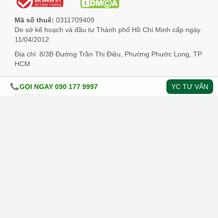
Mã số thuế:
0311709409
Do sở kế hoạch và đầu tư Thành phố Hồ Chí Minh cấp ngày
11/04/2012
Địa chỉ: 8/3B Đường Trần Thị Điệu, Phường Phước Long, TP
HCM
GỌI NGAY 090 177 9997
YC TƯ VẤN
HOTLINE
090 177 9997
THỜI GIAN LÀM VIỆC
Thứ 2 - Chủ nhật: 8h00 - 18h00
Trừ ngày lễ
TIẾP ĐIỆN THOẠI NGOÀI GIỜ
Đến 21h hàng ngày