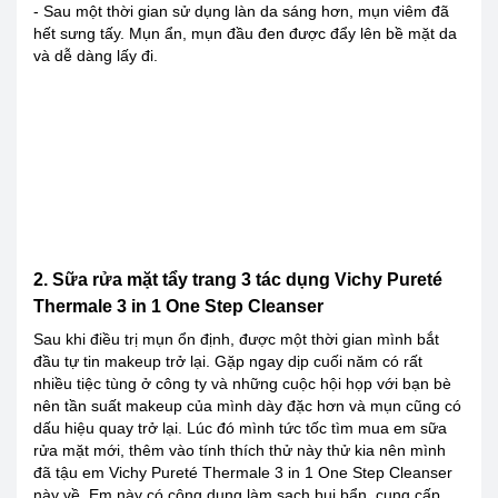
- Sau một thời gian sử dụng làn da sáng hơn, mụn viêm đã
hết sưng tấy. Mụn ẩn, mụn đầu đen được đẩy lên bề mặt da
và dễ dàng lấy đi.
2. Sữa rửa mặt tẩy trang 3 tác dụng Vichy Pureté
Thermale 3 in 1 One Step Cleanser
Sau khi điều trị mụn ổn định, được một thời gian mình bắt
đầu tự tin makeup trở lại. Gặp ngay dịp cuối năm có rất
nhiều tiệc tùng ở công ty và những cuộc hội họp với bạn bè
nên tần suất makeup của mình dày đặc hơn và mụn cũng có
dấu hiệu quay trở lại. Lúc đó mình tức tốc tìm mua em sữa
rửa mặt mới, thêm vào tính thích thử này thử kia nên mình
đã tậu em Vichy Pureté Thermale 3 in 1 One Step Cleanser
này về. Em này có công dụng làm sạch bụi bẩn, cung cấp