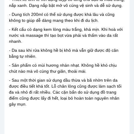
nắp xanh. Dạng nắp bật mở vô cùng vệ sinh và dễ sử dụng.
- Dung tích 200ml có thể sử dụng được khá lâu và cũng
không to giúp dễ dàng mang theo khi đi du lịch.
- Kết cẩu có dạng kem lỏng màu trắng, khá mịn. Khi hoà với
nước và massage thì tạo bọt vừa phải và thấm vào da rất
nhanh.
- Da sau khi rửa không hề bị khô mà vẫn giữ được độ cân
bằng tự nhiên.
- Sản phẩm có mùi hương nhàn nhạt. Không hề khó chịu
chút nào mà vô cùng thư giãn, thoải mái.
- Sau một thời gian sử dụng dầu thừa và bã nhờn trên da
được điều tiết khá tốt. Lỗ chân lông cũng được làm sạch tối
đa và nhỏ đi rất nhiều. Các cặn bẩn do sử dụng đồ trang
điểm cũng được lấy đi hết, loại bỏ hoàn toàn nguyên nhân
gây mụn.