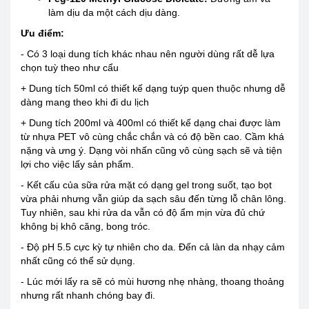
làm dịu da một cách dịu dàng.
Ưu điểm:
- Có 3 loại dung tích khác nhau nên người dùng rất dễ lựa
chọn tuỳ theo như cẩu
+ Dung tích 50ml có thiết kế dạng tuýp quen thuộc nhưng dễ
dàng mang theo khi đi du lịch
+ Dung tích 200ml và 400ml có thiết kế dạng chai được làm
từ nhựa PET vô cùng chắc chắn và có độ bền cao. Cầm khá
nặng và ưng ý. Dạng vòi nhấn cũng vô cùng sạch sẽ và tiện
lợi cho việc lấy sản phẩm.
- Kết cấu của sữa rửa mặt có dạng gel trong suốt, tạo bọt
vừa phải nhưng vẫn giúp da sạch sâu đến từng lỗ chân lông.
Tuy nhiên, sau khi rửa da vẫn có độ ẩm mịn vừa đủ chứ
không bị khô căng, bong tróc.
- Độ pH 5.5 cực kỳ tự nhiên cho da. Đến cả làn da nhạy cảm
nhất cũng có thể sử dụng.
- Lúc mới lấy ra sẽ có mùi hương nhẹ nhàng, thoang thoảng
nhưng rất nhanh chóng bay đi.