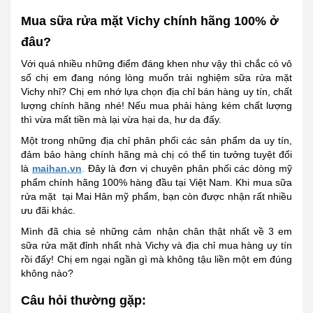
Mua sữa rửa mặt Vichy chính hãng 100% ở
đâu?
Với quá nhiều những điểm đáng khen như vậy thì chắc có vô
số chị em đang nóng lòng muốn trải nghiệm sữa rửa mặt
Vichy nhỉ? Chị em nhớ lựa chọn địa chỉ bán hàng uy tín, chất
lượng chính hãng nhé! Nếu mua phải hàng kém chất lượng
thì vừa mất tiền mà lại vừa hại da, hư da đấy.
Một trong những địa chỉ phân phối các sản phẩm da uy tín,
đảm bảo hàng chính hãng mà chị có thể tin tưởng tuyệt đối
là
maihan.vn
.
Đây là đơn vị chuyên phân phối các dòng mỹ
phẩm chính hãng 100% hàng đầu tại Việt Nam. Khi mua sữa
rửa mặt tại Mai Hân mỹ phẩm, bạn còn được nhận rất nhiều
ưu đãi khác.
Mình đã chia sẻ những cảm nhận chân thật nhất về 3 em
sữa rửa mặt đỉnh nhất nhà Vichy và địa chỉ mua hàng uy tín
rồi đấy! Chị em ngại ngần gì mà không tậu liền một em đúng
không nào?
Câu hỏi thường gặp: