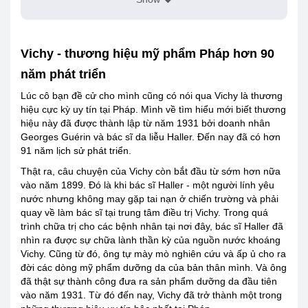
Vichy - thương hiệu mỹ phẩm Pháp hơn 90
năm phát triển
Lúc cô bạn đề cử cho mình cũng có nói qua Vichy là thương
hiệu cực kỳ uy tín tại Pháp. Mình về tìm hiểu mới biết thương
hiệu này đã được thành lập từ năm 1931 bởi doanh nhân
Georges Guérin và bác sĩ da liễu Haller. Đến nay đã có hơn
91 năm lịch sử phát triển.
Thật ra, câu chuyện của Vichy còn bắt đầu từ sớm hơn nữa
vào năm 1899. Đó là khi bác sĩ Haller - một người lính yêu
nước nhưng không may gặp tai nạn ở chiến trường và phải
quay về làm bác sĩ tại trung tâm điều trị Vichy. Trong quá
trình chữa trị cho các bệnh nhân tại nơi đây, bác sĩ Haller đã
nhìn ra được sự chữa lành thần kỳ của nguồn nước khoáng
Vichy. Cũng từ đó, ông tự mày mò nghiên cứu và ấp ủ cho ra
đời các dòng mỹ phẩm dưỡng da của bản thân mình. Và ông
đã thật sự thành công đưa ra sản phẩm dưỡng da đầu tiên
vào năm 1931. Từ đó đến nay, Vichy đã trở thành một trong