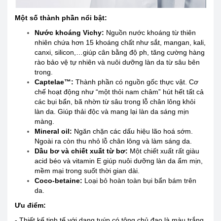
Một số thành phần nổi bật:
Nước khoáng Vichy:
Nguồn nước khoáng từ thiên
nhiên chứa hơn 15 khoáng chất như sắt, mangan, kali,
canxi, silicon,…giúp cân bằng độ ph, tăng cường hàng
rào bảo vệ tự nhiên và nuôi dưỡng làn da từ sâu bên
trong.
Captelae™:
Thành phần có nguồn gốc thực vật. Cơ
chế hoạt động như “một thỏi nam châm” hút hết tất cả
các bụi bẩn, bã nhờn từ sâu trong lỗ chân lông khỏi
làn da. Giúp thải độc và mang lại làn da sáng mịn
màng.
Mineral oil:
Ngăn chặn các dấu hiệu lão hoá sớm.
Ngoài ra còn thu nhỏ lỗ chân lông và làm sáng da.
Dầu bơ và chiết xuất từ bơ:
Một chiết xuất rất giàu
acid béo và vitamin E giúp nuôi dưỡng làn da ẩm mịn,
mềm mại trong suốt thời gian dài.
Coco-betaine:
Loại bỏ hoàn toàn bụi bẩn bám trên
da.
Ưu điểm:
- Thiết kế tinh tế với dạng tuýp có tông chủ đạo là màu trắng,