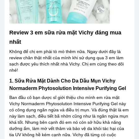
Review 3 em sữa rửa mặt Vichy đáng mua
nhất
Không để chị em phải tò mò thêm nữa. Ngay dưới đây là
review chân thật nhất của mình khi sử dụng qua 3 em làm
sạch được yêu thích nhất nhà Vichy. Chị em cùng theo dõi
nhé!
1. Sữa Rửa Mặt Dành Cho Da Dầu Mụn Vichy
Normaderm Phytosolution Intensive Purifying Gel
Ban đầu cô bạn dược sĩ giới thiệu cho mình em rửa mặt
Vichy Normaderm Phytosolution Intensive Purifying Gel này
có công dụng ngăn ngừa và điều trị mụn. Và đúng thật là em
này làm sạch, điều tiết bã nhờn cũng như là ngăn ngừa mụn
khá tốt. Nhưng bên cạnh đó em nó còn sở hữu khả năng
dưỡng ẩm, làm mờ vết thâm và bảo vệ da khỏi tác hại của
tia UV không hề kém cạnh nữa. Vichy đã từng có cuộc