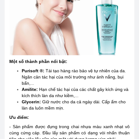
Một số thành phần nổi bật:
Purisoft ®:
Tái tạo hàng rào bảo vệ tự nhiên của da.
Ngăn cản tác hại của môi trường như ánh nắng, bụi
bẩn,...
Amilite:
Hạn chế tác hại của các chất gây kích ứng và
kích thích làn da như kiềm,...
Glycerin:
Giữ nước cho da cả ngày dài. Cấp ẩm cho
làn da luôn mềm mịn.
Ưu điểm:
- Sản phẩm được đựng trong chai nhựa màu xanh nhạt vô
cùng cứng cáp. Đầu lấy sản phẩm có dạng vòi nhấn thuận
tiện cho việc lấy sữa rửa mặt với dung lượng vừa phải.