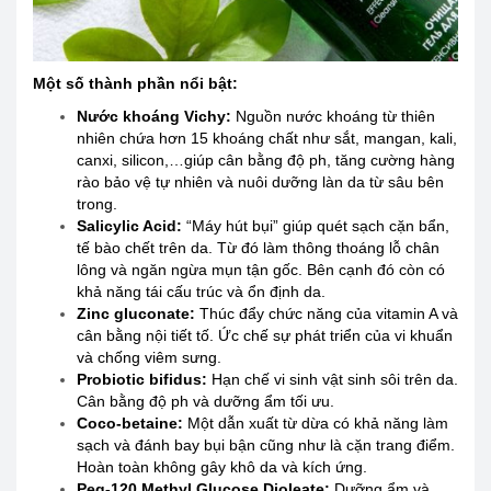
Một số thành phần nổi bật:
Nước khoáng Vichy:
Nguồn nước khoáng từ thiên
nhiên chứa hơn 15 khoáng chất như sắt, mangan, kali,
canxi, silicon,…giúp cân bằng độ ph, tăng cường hàng
rào bảo vệ tự nhiên và nuôi dưỡng làn da từ sâu bên
trong.
Salicylic Acid:
“Máy hút bụi” giúp quét sạch cặn bẩn,
tế bào chết trên da. Từ đó làm thông thoáng lỗ chân
lông và ngăn ngừa mụn tận gốc. Bên cạnh đó còn có
khả năng tái cấu trúc và ổn định da.
Zinc gluconate:
Thúc đẩy chức năng của vitamin A và
cân bằng nội tiết tố. Ức chế sự phát triển của vi khuẩn
và chống viêm sưng.
Probiotic bifidus:
Hạn chế vi sinh vật sinh sôi trên da.
Cân bằng độ ph và dưỡng ẩm tối ưu.
Coco-betaine:
Một dẫn xuất từ dừa có khả năng làm
sạch và đánh bay bụi bận cũng như là cặn trang điểm.
Hoàn toàn không gây khô da và kích ứng.
Peg-120 Methyl Glucose Dioleate:
Dưỡng ẩm và