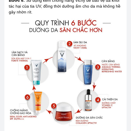
Bước 6:
Sử dụng kem chống nắng
Vichy để bảo vệ da khỏi
tác hại của tia UV, đồng thời dưỡng ẩm cho da mà không hề
gây nhờn rít.