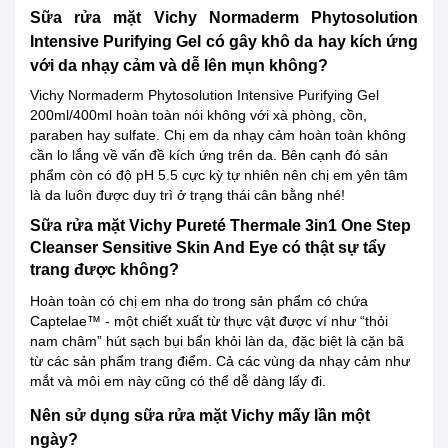
Sữa rửa mặt Vichy Normaderm Phytosolution
Intensive Purifying Gel có gây khô da hay kích ứng
với da nhạy cảm và dễ lên mụn không?
Vichy Normaderm Phytosolution Intensive Purifying Gel
200ml/400ml hoàn toàn nói không với xà phòng, cồn,
paraben hay sulfate. Chị em da nhạy cảm hoàn toàn không
cần lo lắng về vấn đề kích ứng trên da. Bên cạnh đó sản
phẩm còn có độ pH 5.5 cực kỳ tự nhiên nên chị em yên tâm
là da luôn được duy trì ở trạng thái cân bằng nhé!
Sữa rửa mặt Vichy Pureté Thermale 3in1 One Step
Cleanser Sensitive Skin And Eye có thật sự tẩy
trang được không?
Hoàn toàn có chị em nha do trong sản phẩm có chứa
Captelae™ - một chiết xuất từ thực vật được ví như “thỏi
nam châm” hút sạch bụi bẩn khỏi làn da, đặc biệt là cặn bã
từ các sản phẩm trang điểm. Cả các vùng da nhạy cảm như
mắt và môi em này cũng có thể dễ dàng lấy đi.
Nên sử dụng sữa rửa mặt Vichy mấy lần một
ngày?