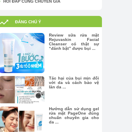
HỎI ĐÁP CÙNG CHUYÊN GIA
ĐÁNG CHÚ Ý
Review sữa rửa mặt
Rejuvaskin Facial
Cleanser có thật sự
“đánh bật” được bụi ...
Tác hại của bụi mịn đối
với da và cách bảo vệ
làn da ...
Hướng dẫn sử dụng gel
rửa mặt PageOne đúng
chuẩn chuyên gia cho
da ...