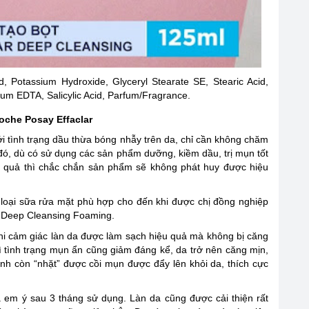
d, Potassium Hydroxide, Glyceryl Stearate SE, Stearic Acid,
ium EDTA, Salicylic Acid, Parfum/​Fragrance.
oche Posay Effaclar
ới tình trạng dầu thừa bóng nhẫy trên da, chỉ cần không chăm
 đó, dù có sử dụng các sản phẩm dưỡng, kiềm dầu, trị mụn tốt
u quả thì chắc chắn sản phẩm sẽ không phát huy được hiệu
 loại sữa rửa mặt phù hợp cho đến khi được chị đồng nghiệp
ar Deep Cleansing Foaming.
khi cảm giác làn da được làm sạch hiệu quả mà không bị căng
ì tình trạng mụn ẩn cũng giảm đáng kể, da trở nên căng mịn,
nh còn “nhặt” được cồi mụn được đẩy lên khỏi da, thích cực
a em ý sau 3 tháng sử dụng. Làn da cũng được cải thiện rất