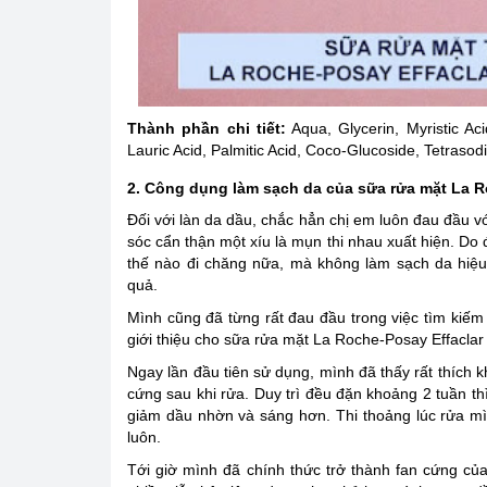
Thành phần chi tiết:
Aqua, Glycerin, Myristic Aci
Lauric Acid, Palmitic Acid, Coco-Glucoside, Tetrasod
2. Công dụng làm sạch da của sữa rửa mặt La R
Đối với làn da dầu, chắc hẳn chị em luôn đau đầu v
sóc cẩn thận một xíu là mụn thi nhau xuất hiện. Do
thế nào đi chăng nữa, mà không làm sạch da hiệ
quả.
Mình cũng đã từng rất đau đầu trong việc tìm kiếm
giới thiệu cho sữa rửa mặt La Roche-Posay Effacl
Ngay lần đầu tiên sử dụng, mình đã thấy rất thích 
cứng sau khi rửa. Duy trì đều đặn khoảng 2 tuần th
giảm dầu nhờn và sáng hơn. Thi thoảng lúc rửa mì
luôn.
Tới giờ mình đã chính thức trở thành fan cứng củ