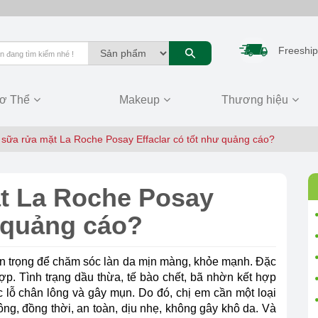
Freeship
ơ Thể
Makeup
Thương hiệu
sữa rửa mặt La Roche Posay Effaclar có tốt như quảng cáo?
t La Roche Posay
ư quảng cáo?
an trọng để chăm sóc làn da mịn màng, khỏe mạnh. Đặc
hợp. Tình trạng dầu thừa, tế bào chết, bã nhờn kết hợp
c lỗ chân lông và gây mụn. Do đó, chị em cần một loại
ng, đồng thời, an toàn, dịu nhẹ, không gây khô da. Và