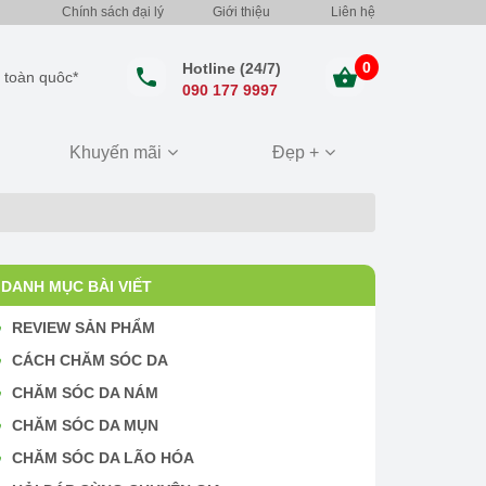
Chính sách đại lý
Giới thiệu
Liên hệ
0
Hotline (24/7)
 toàn quôc*
090 177 9997
Khuyến mãi
Đẹp +
DANH MỤC BÀI VIẾT
REVIEW SẢN PHẨM
CÁCH CHĂM SÓC DA
CHĂM SÓC DA NÁM
CHĂM SÓC DA MỤN
CHĂM SÓC DA LÃO HÓA