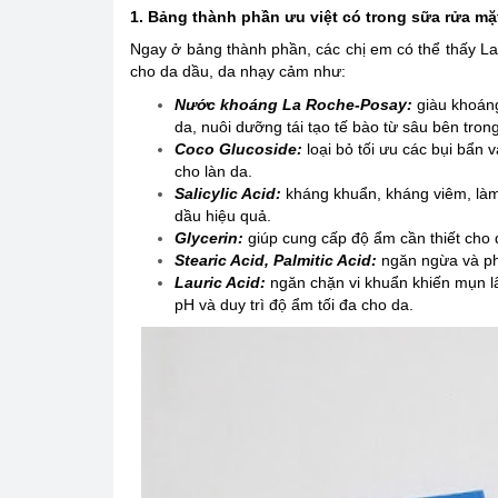
1. Bảng thành phần ưu việt có trong sữa rửa mặ
Ngay ở bảng thành phần, các chị em có thể thấy La R
cho da dầu, da nhạy cảm như:
Nước khoáng La Roche-Posay:
giàu khoáng
da, nuôi dưỡng tái tạo tế bào từ sâu bên trong
Coco Glucoside:
loại bỏ tối ưu các bụi bẩn 
cho làn da.
Salicylic Acid:
kháng khuẩn, kháng viêm, làm
dầu hiệu quả.
Glycerin:
giúp cung cấp độ ẩm cần thiết cho 
Stearic Acid, Palmitic Acid:
ngăn ngừa và phụ
Lauric Acid:
ngăn chặn vi khuẩn khiến mụn lâ
pH và duy trì độ ẩm tối đa cho da.