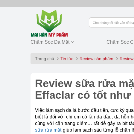
Chăm Sóc Da Mặt
Chăm Sóc C
Trang chủ
Tin tức
Review sản phẩm
Review 
Review sữa rửa mặ
Effaclar có tốt nh
Việc làm sạch da là bước đầu tiên, cực kỳ qu
biệt là đối với chị em có làn da dầu, da hỗn 
cùng với cặn trang điểm… rất dễ gây ra bít tắ
sữa rửa mặt
giúp làm sạch sâu từng lỗ chân lô