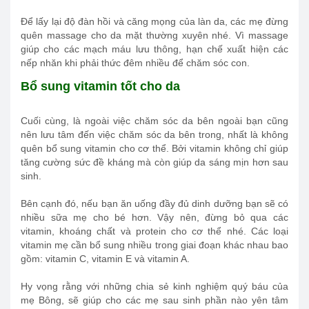
Để lấy lại độ đàn hồi và căng mọng của làn da, các mẹ đừng
quên massage cho da mặt thường xuyên nhé. Vì massage
giúp cho các mạch máu lưu thông, hạn chế xuất hiện các
nếp nhăn khi phải thức đêm nhiều để chăm sóc con.
Bổ sung vitamin tốt cho da
Cuối cùng, là ngoài việc chăm sóc da bên ngoài bạn cũng
nên lưu tâm đến việc chăm sóc da bên trong, nhất là không
quên bổ sung vitamin cho cơ thể. Bởi vitamin không chỉ giúp
tăng cường sức đề kháng mà còn giúp da sáng mịn hơn sau
sinh.
Bên cạnh đó, nếu bạn ăn uống đầy đủ dinh dưỡng bạn sẽ có
nhiều sữa mẹ cho bé hơn. Vậy nên, đừng bỏ qua các
vitamin, khoáng chất và protein cho cơ thể nhé. Các loại
vitamin mẹ cần bổ sung nhiều trong giai đoạn khác nhau bao
gồm: vitamin C, vitamin E và vitamin A.
Hy vọng rằng với những chia sẻ kinh nghiệm quý báu của
mẹ Bông, sẽ giúp cho các mẹ sau sinh phần nào yên tâm