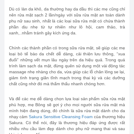
Dù có làn da khô, da thường hay da dầu thì các mẹ cũng chỉ
nên rửa mặt sạch 2 lần/ngày với sữa rửa mặt an toàn dành
phụ nữ sau sinh, nhất là các loại sữa rửa mặt có chứa thành
phần dịu nhẹ từ tự nhiên như lô hội, cam thảo, trà
xanh,..nhằm tránh gây kích ứng da.
Chính các thành phần có trong sữa rửa mặt, sẽ giúp các mẹ
loại bỏ tế bào da chết dễ dàng, cải thiện lưu thông, “xua
đuổi” những vết mụn lâu ngày trên da hiệu quả. Trong quá
trình làm sạch da mặt, đừng quên sử dụng một vài động tác
massage nhẹ nhàng cho da, vừa giúp các lỗ chân lông se lại,
giảm tình trạng giãn tĩnh mạch trong thai kỳ và các dưỡng
chất cũng nhờ đó mà thẩm thấu nhanh chóng hơn.
Và để các mẹ dễ dàng chọn lựa loại sản phẩm sữa rửa mặt
phù hợp, mẹ Bông sẽ gợi ý cho mọi người sữa rửa mặt mà
mình hiện đang dùng, đó chính là sữa rửa mặt dành cho da
nhạy cảm
Sakura Sensitive Cleansing Foam
của thương hiệu
Sakura. Có thể nói, đây là thương hiệu đáp ứng được rất
nhiều nhu cầu làm đẹp dành cho phụ nữ mang thai và sau