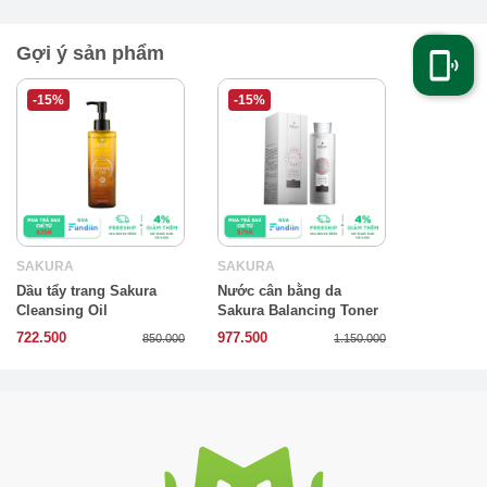
Gợi ý sản phẩm
-15%
-15%
SAKURA
SAKURA
Dầu tẩy trang Sakura
Nước cân bằng da
Cleansing Oil
Sakura Balancing Toner
722.500
977.500
850.000
1.150.000