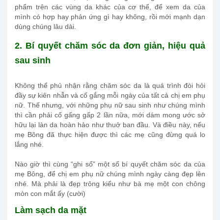
phẩm trên các vùng da khác của cơ thể, để xem da của
mình có hợp hay phản ứng gì hay không, rồi mới mạnh dạn
dùng chúng lâu dài.
2. Bí quyết chăm sóc da đơn giản, hiệu quả
sau sinh
Không thể phủ nhận rằng chăm sóc da là quá trình đòi hỏi
đầy sự kiên nhẫn và cố gắng mỗi ngày của tất cả chị em phụ
nữ. Thế nhưng, với những phụ nữ sau sinh như chúng mình
thì cần phải cố gấng gấp 2 lần nữa, mới dám mong ước sở
hữu lại làn da hoàn hảo như thuở ban đầu. Và điều này, nếu
mẹ Bông đã thực hiện được thì các mẹ cũng đừng quá lo
lắng nhé.
Nào giờ thì cùng “ghi sổ” một số bí quyết chăm sóc da của
mẹ Bông, để chị em phụ nữ chúng mình ngày càng đẹp lên
nhé. Mà phải là đẹp trông kiểu như bà mẹ một con chông
mòn con mắt ấy (cười)
Làm sạch da mặt