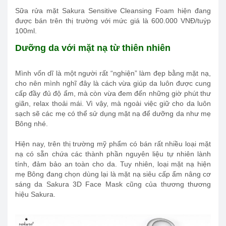
Sữa rửa mặt Sakura Sensitive Cleansing Foam hiện đang
được bán trên thị trường với mức giá là 600.000 VNĐ/tuýp
100ml.
Dưỡng da với mặt nạ từ thiên nhiên
Mình vốn dĩ là một người rất “nghiện” làm đẹp bằng mặt nạ,
cho nên mình nghĩ đây là cách vừa giúp da luôn được cung
cấp đầy đủ độ ẩm, mà còn vừa đem đến những giờ phút thư
giãn, relax thoải mái. Vì vậy, mà ngoài việc giữ cho da luôn
sạch sẽ các mẹ có thể sử dụng mặt nạ để dưỡng da như mẹ
Bông nhé.
Hiện nay, trên thị trường mỹ phẩm có bán rất nhiều loại mặt
nạ có sẵn chứa các thành phần nguyên liệu tự nhiên lành
tính, đảm bảo an toàn cho da. Tuy nhiên, loại mặt nạ hiện
mẹ Bông đang chọn dùng lại là mặt nạ siêu cấp ẩm nâng cơ
sáng da Sakura 3D Face Mask cũng của thương thương
hiệu Sakura.