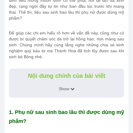
sinh đều mong muốn sớm có thể phục hồi lại làn da xinh
đẹp, rạng ngời đầy tự tin như ban đầu lúc trước khi mang
thai. Thế thì, liệu sau sinh bao lâu thì phụ nữ được dùng mỹ
phẩm?
Để giúp các chị em hiểu rõ hơn về vấn đề này, cũng như có
được bí quyết chăm sóc da trở lại hồng hào, mịn màng sau
sinh. Chúng mình hãy cùng lắng nghe những chia sẻ kinh
nghiệm quý báu từ mẹ Thanh Hoa đã tích lũy được sau khi
sinh bé Bông nhé.
Nội dung chính của bài viết
Show
1. Phụ nữ sau sinh bao lâu thì được dùng mỹ
phẩm?