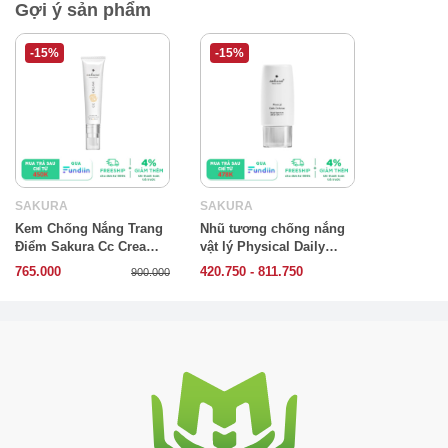
Gợi ý sản phẩm
-15%
-15%
SAKURA
SAKURA
Kem Chống Nắng Trang
Nhũ tương chống nắng
Điểm Sakura Cc Cream
vật lý Physical Daily
Với Tone Màu Fair chính
Defense SPF 50+ PA
765.000
420.750 - 811.750
900.000
hãng của Nhật
++++