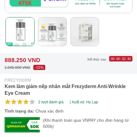
888.250 VND
00
:
00
:
32
:
39
Kết thúc sau
1.045.000 VND
-15%
FREZYDERM
Kem làm giảm nếp nhăn mắt Frezyderm Anti-Wrinkle
Eye Cream
2
lượt đánh giá
| Xuất xứ: Hy Lạp
Tình trạng da:
Chưa xác định
(Khi thanh toán qua VNPAY cho đơn hàng từ
500k)