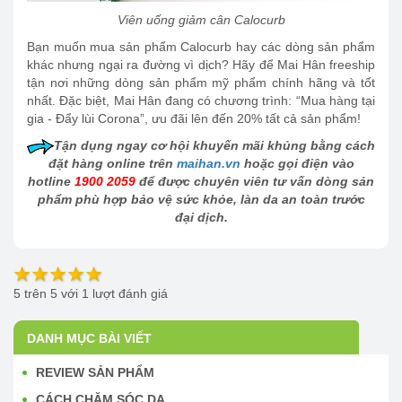
Viên uống giảm cân Calocurb
Bạn muốn mua sản phẩm Calocurb hay các dòng sản phẩm
khác nhưng ngại ra đường vì dịch? Hãy để Mai Hân freeship
tận nơi những dòng sản phẩm mỹ phẩm chính hãng và tốt
nhất. Đặc biệt, Mai Hân đang có chương trình: “Mua hàng tại
gia - Đẩy lùi Corona”, ưu đãi lên đến 20% tất cả sản phẩm!
Tận dụng ngay cơ hội khuyến mãi khủng bằng cách
đặt hàng online trên
maihan.vn
hoặc gọi điện vào
hotline
1900 2059
để được chuyên viên tư vấn dòng sản
phẩm phù hợp bảo vệ sức khỏe, làn da an toàn trước
đại dịch.
5
trên
5
với
1
lượt đánh giá
DANH MỤC BÀI VIẾT
REVIEW SẢN PHẨM
CÁCH CHĂM SÓC DA