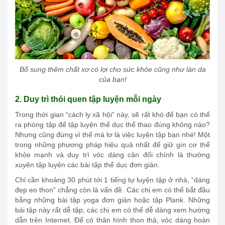
Bổ sung thêm chất xơ có lợi cho sức khỏe cũng như làn da
của bạn!
2. Duy trì thói quen tập luyện mỗi ngày
Trong thời gian “cách ly xã hội” này, sẽ rất khó để bạn có thể
ra phòng tập để tập luyện thể dục thể thao đúng không nào?
Nhưng cũng đừng vì thế mà lơ là việc luyện tập bạn nhé! Một
trong những phương pháp hiệu quả nhất để giữ gìn cơ thể
khỏe mạnh và duy trì vóc dáng cân đối chính là thường
xuyên tập luyện các bài tập thể dục đơn giản.
Chỉ cần khoảng 30 phút tới 1 tiếng tự luyện tập ở nhà, “dáng
đẹp eo thon” chẳng còn là vấn đề. Các chị em có thể bắt đầu
bằng những bài tập yoga đơn giản hoặc tập Plank. Những
bài tập này rất dễ tập, các chị em có thể dễ dàng xem hướng
dẫn trên Internet. Để có thân hình thon thả, vóc dáng hoàn