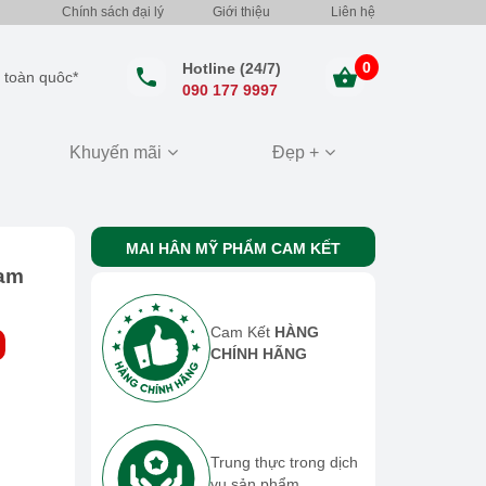
Chính sách đại lý
Giới thiệu
Liên hệ
0
Hotline (24/7)
 toàn quôc*
090 177 9997
Khuyến mãi
Đẹp +
MAI HÂN MỸ PHẨM CAM KẾT
eam
Cam Kết
HÀNG
CHÍNH HÃNG
Trung thực trong dịch
vụ sản phẩm