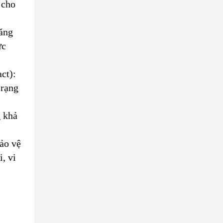
 cho
năng
ức
): ​​
 rạng
g khả
bảo vệ
, vi