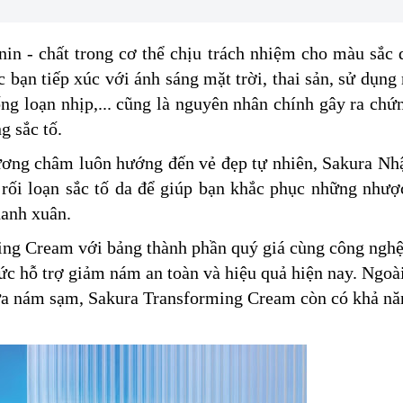
nin - chất trong cơ thể chịu trách nhiệm cho màu sắc 
iệc bạn tiếp xúc với ánh sáng mặt trời, thai sản, sử dụng
ống loạn nhịp,... cũng là nguyên nhân chính gây ra chứ
ng sắc tố.
ơng châm luôn hướng đến vẻ đẹp tự nhiên, Sakura Nhật
 rối loạn sắc tố da để giúp bạn khắc phục những như
thanh xuân.
ng Cream với bảng thành phần quý giá cùng công ngh
ức hỗ trợ giảm nám an toàn và hiệu quả hiện nay. Ngoà
gừa nám sạm, Sakura Transforming Cream còn có khả nă