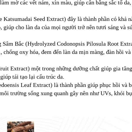
 làm mờ các vết nám, xỉn màu, giúp cân bằng sắc tố da,
e Katsumadai Seed Extract) đây là thành phần có khả 
 ​​giúp cho làn da của mọi người trở nên tươi sáng và s
g Sâm Bắc (Hydrolyzed Codonopsis Pilosula Root Extract
, chống oxy hóa, đem đến làn da mịn màng, đàn hồi và
uit Extract) một trong những dưỡng chất giúp gia tăn
iúp tái tạo lại cấu trúc da.
doensis Leaf Extract) là thành phần giúp phục hồi và 
 môi trường sống xung quanh gây nên như UVs, khói bụi