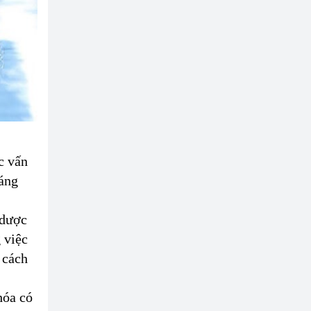
c vấn
sáng
 dược
 việc
 cách
hóa có