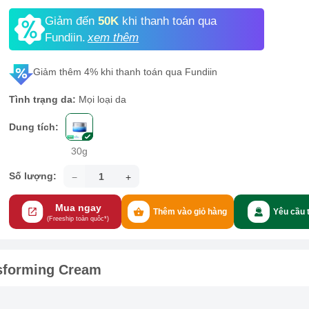
Giảm đến
50K
khi thanh toán qua
Fundiin.
xem thêm
Giảm thêm 4% khi thanh toán qua Fundiin
Tình trạng da:
Mọi loại da
Dung tích:
30g
Số lượng:
Mua ngay
Thêm vào giỏ hàng
Yêu cầu 
(Freeship toàn quôc*)
sforming Cream