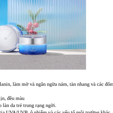
elanin, làm mờ và ngăn ngừa nám, tàn nhang và các đố
mịn, đều màu
o làn da trẻ trung rạng ngời.
 tia UVA/UVB, ô nhiễm và các yếu tố môi trường khác.