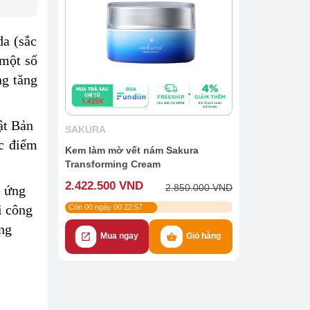
da (sắc
 một số
ng tăng
 Bản ​​
SAKURA
ợc điểm
Kem làm mờ vết nám Sakura
Transforming Cream
2.422.500 VND
2.850.000 VND
ệ ứng
i công
Còn
00
ngày
00
:
22
:
55
ng
Mua ngay
Giỏ hàng