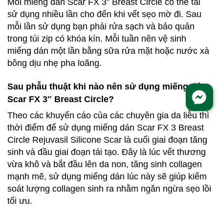
Mỗi miếng dán Scar FX 3” Breast Circle có thể tái
sử dụng nhiều lần cho đến khi vết sẹo mờ đi. Sau
mỗi lần sử dụng bạn phải rửa sạch và bảo quản
trong túi zip có khóa kín. Mỗi tuần nên vệ sinh
miếng dán một lần bằng sữa rửa mặt hoặc nước xà
bông dịu nhẹ pha loãng.
Sau phẫu thuật khi nào nên sử dụng miếng dán
Scar FX 3″ Breast Circle?
Theo các khuyến cáo của các chuyên gia da liễu thì
thời điểm để sử dụng miếng dán Scar FX 3 Breast
Circle Rejuvasil Silicone Scar là cuối giai đoạn tăng
sinh và đầu giai đoạn tái tạo. Đây là lúc vết thương
vừa khô và bắt đầu lên da non, tăng sinh collagen
mạnh mẽ, sử dụng miếng dán lúc này sẽ giúp kiểm
soát lượng collagen sinh ra nhằm ngăn ngừa sẹo lồi
tối ưu.