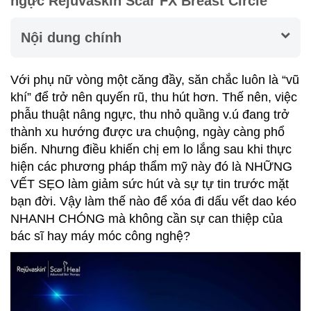
ngực Rejuvaskin Scar FX Breast Circle
Nội dung chính
Với phụ nữ vòng một căng đầy, săn chắc luôn là “vũ
khí” để trở nên quyến rũ, thu hút hơn. Thế nên, việc
phẫu thuật nâng ngực, thu nhỏ quầng v.ú đang trở
thành xu hướng được ưa chuộng, ngày càng phổ
biến. Nhưng điều khiến chị em lo lắng sau khi thực
hiện các phương pháp thẩm mỹ này đó là NHỮNG
VẾT SẸO làm giảm sức hút và sự tự tin trước mặt
bạn đời. Vậy làm thế nào để xóa đi dấu vết dao kéo
NHANH CHÓNG mà không cần sự can thiệp của
bác sĩ hay máy móc công nghệ?