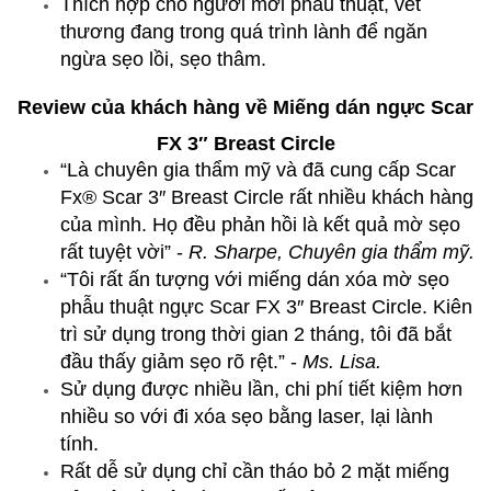
Thích hợp cho người mới phẫu thuật, vết
thương đang trong quá trình lành để ngăn
ngừa sẹo lồi, sẹo thâm.
Review của khách hàng về Miếng dán ngực Scar
FX 3″ Breast Circle
“Là chuyên gia thẩm mỹ và đã cung cấp Scar
Fx® Scar 3″ Breast Circle rất nhiều khách hàng
của mình. Họ đều phản hồi là kết quả mờ sẹo
rất tuyệt vời” -
R. Sharpe, Chuyên gia thẩm mỹ.
“Tôi rất ấn tượng với miếng dán xóa mờ sẹo
phẫu thuật ngực Scar FX 3″ Breast Circle. Kiên
trì sử dụng trong thời gian 2 tháng, tôi đã bắt
đầu thấy giảm sẹo rõ rệt.” -
Ms. Lisa.
Sử dụng được nhiều lần, chi phí tiết kiệm hơn
nhiều so với đi xóa sẹo bằng laser, lại lành
tính.
Rất dễ sử dụng chỉ cần tháo bỏ 2 mặt miếng