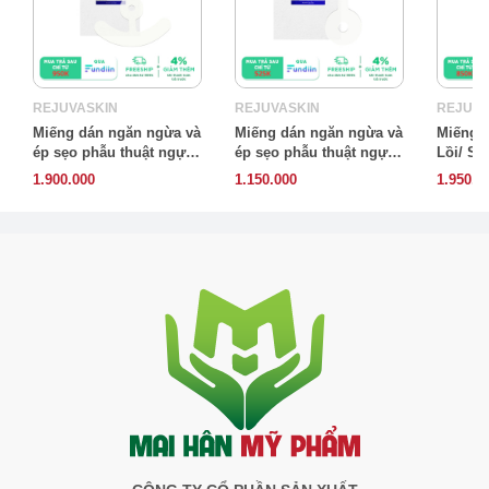
REJUVASKIN
REJUVASKIN
REJUVA
Miếng dán ngăn ngừa và
Miếng dán ngăn ngừa và
Miếng 
ép sẹo phẫu thuật ngực
ép sẹo phẫu thuật ngực
Lồi/ Sẹ
Rejuvaskin Scar FX
Rejuvaskin Scar FX
Rejuvas
1.900.000
1.150.000
1.950.0
Breast Anchor
Breast Lollipop