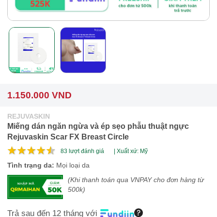
1.150.000 VND
REJUVASKIN
Miếng dán ngăn ngừa và ép sẹo phẫu thuật ngực
Rejuvaskin Scar FX Breast Circle
83
lượt đánh giá
| Xuất xứ: Mỹ
Tình trạng da:
Mọi loại da
(Khi thanh toán qua VNPAY cho đơn hàng từ
500k)
Trả sau đến 12 tháng với