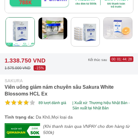
1.338.750 VND
00
:
01
:
44
:
26
Kết thúc sau
1.575.000 VND
-15%
SAKURA
Viên uống giảm nám chuyên sâu Sakura White
Blossoms HCL Ex
89
lượt đánh giá
| Xuất xứ: Thương hiệu Nhật Bản -
Sản xuất tại Nhật Bản
Tình trạng da:
Da Khô,Mọi loại da
(Khi thanh toán qua VNPAY cho đơn hàng từ
500k)