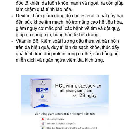
độc tố khiến da luôn khỏe mạnh và ngoài ra còn giúp
làm chậm quá trình lão hóa.
Dextrin: Làm giảm nồng độ cholesterol - chất gây hại
đến sức khỏe tim mạch, hỗ trợ nâng cao hệ tiêu hóa,
giảm nguy cơ mắc phải các bệnh về tim và đột quỵ,
giúp da căng mịn, hồng hào từ bên trong.
Vitamin B6: Kiểm soát lượng dầu thừa và bã nhờn
trên da hiệu quả, duy trì làn da sạch khỏe, thúc đẩy
quá trình trao đổi protein trong cơ thể, cân bằng hệ
miễn dịch và ngăn ngừa viêm da, kích ứng.