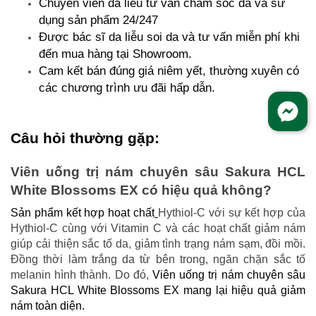
Chuyên viên da liễu tư vấn chăm sóc da và sử
dụng sản phẩm 24/247
Được bác sĩ da liễu soi da và tư vấn miễn phí khi
đến mua hàng tại Showroom.
Cam kết bán đúng giá niêm yết, thường xuyên có
các chương trình ưu đãi hấp dẫn.
Câu hỏi thường gặp:
Viên uống trị nám chuyên sâu Sakura HCL
White Blossoms EX có hiệu quả không?
Sản phẩm kết hợp hoạt chất
Hythiol-C với sự kết hợp của
Hythiol-C cùng với Vitamin C và các hoạt chất giảm nám
giúp cải thiện sắc tố da, giảm tình trạng nám sạm, đồi mồi.
Đồng thời làm trắng da từ bên trong, ngăn chặn sắc tố
melanin hình thành. Do đó,
Viên uống trị nám chuyên sâu
Sakura HCL White Blossoms EX mang lại hiệu quả giảm
nám toàn diện.