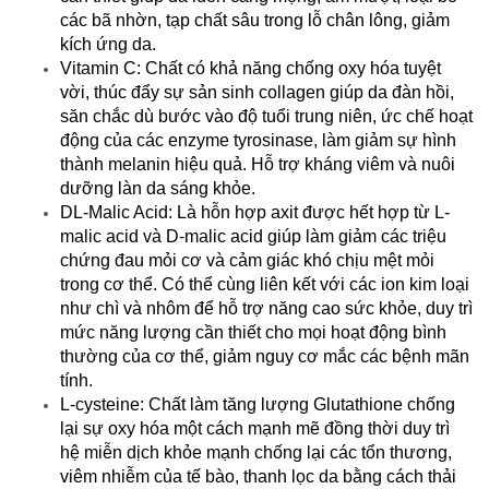
các bã nhờn, tạp chất sâu trong lỗ chân lông, giảm
kích ứng da.
Vitamin C: Chất có khả năng chống oxy hóa tuyệt
vời, thúc đẩy sự sản sinh collagen giúp da đàn hồi,
săn chắc dù bước vào độ tuổi trung niên, ức chế hoạt
động của các enzyme tyrosinase, làm giảm sự hình
thành melanin hiệu quả. Hỗ trợ kháng viêm và nuôi
dưỡng làn da sáng khỏe.
DL-Malic Acid: Là hỗn hợp axit được hết hợp từ L-
malic acid và D-malic acid giúp làm giảm các triệu
chứng đau mỏi cơ và cảm giác khó chịu mệt mỏi
trong cơ thể. Có thể cùng liên kết với các ion kim loại
như chì và nhôm để hỗ trợ năng cao sức khỏe, duy trì
mức năng lượng cần thiết cho mọi hoạt động bình
thường của cơ thể, giảm nguy cơ mắc các bệnh mãn
tính.
L-cysteine: Chất làm tăng lượng Glutathione chống
lại sự oxy hóa một cách mạnh mẽ đồng thời duy trì
hệ miễn dịch khỏe mạnh chống lại các tổn thương,
viêm nhiễm của tế bào, thanh lọc da bằng cách thải