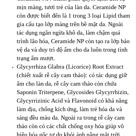
mịn màng, tươi trẻ của làn da. Ceramide NP
còn được biết đến là 1 trong 3 loại Lipid tham
gia cấu tạo lớp màng trên bề mặt da. Ngoài
tác dụng ngăn ngừa khô da, làm chậm quá
trình lão hóa, Ceramide NP còn tạo ra lớp bảo
vệ da và duy trì độ ẩm cho da luôn trong tình
trạng ẩm mượt.
Glycyrrhiza Glabra (Licorice) Root Extract
(chiết xuất rễ cây cam thảo): có tác dụng giữ
ẩm cho làn da, rễ cây cam thảo còn chứa
Saponin Triterpene, Glycosides Glycyrrhizin,
Glycyrrizinic Acid và Flavonoid có khả năng
làm dịu, chống kích ứng, làm trẻ hóa da và
sáng đều màu da. Ngoài ra trong rễ cây cam
thảo còn có các chất chống oxy hóa giúp vô
hiệu hóa gốc tự do khỏi ánh nắng mặt trời,