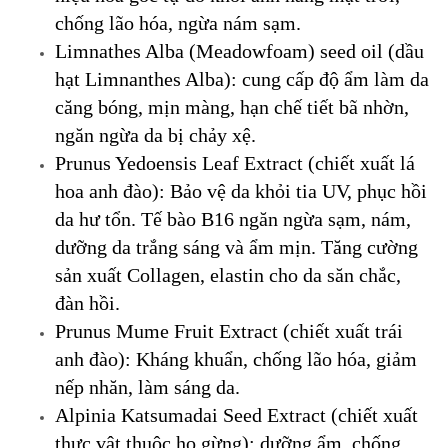
chống lão hóa, ngừa nám sạm.
Limnathes Alba (Meadowfoam) seed oil (dầu
hạt Limnanthes Alba): cung cấp độ ẩm làm da
căng bóng, mịn màng, hạn chế tiết bã nhờn,
ngăn ngừa da bị chảy xệ.
Prunus Yedoensis Leaf Extract (chiết xuất lá
hoa anh đào): Bảo vệ da khỏi tia UV, phục hồi
da hư tổn. Tế bào B16 ngăn ngừa sạm, nám,
dưỡng da trắng sáng và ẩm mịn. Tăng cường
sản xuất Collagen, elastin cho da săn chắc,
đàn hồi.
Prunus Mume Fruit Extract (chiết xuất trái
anh đào): Kháng khuẩn, chống lão hóa, giảm
nếp nhăn, làm sáng da.
Alpinia Katsumadai Seed Extract (chiết xuất
thực vật thuộc họ gừng): dưỡng ẩm, chống