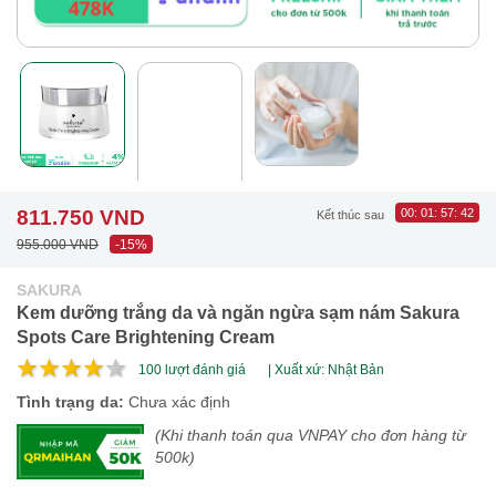
811.750 VND
00
:
01
:
57
:
41
Kết thúc sau
955.000 VND
-15%
SAKURA
Kem dưỡng trắng da và ngăn ngừa sạm nám Sakura
Spots Care Brightening Cream
100
lượt đánh giá
| Xuất xứ: Nhật Bản
Tình trạng da:
Chưa xác định
(Khi thanh toán qua VNPAY cho đơn hàng từ
500k)