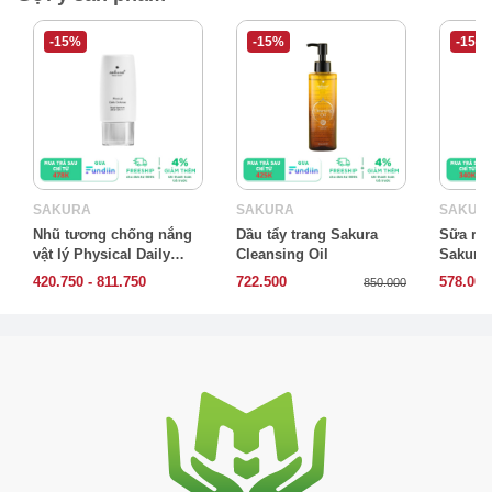
-15%
-15%
-15%
SAKURA
SAKURA
SAKUR
Nhũ tương chống nắng
Dầu tẩy trang Sakura
Sữa rửa
vật lý Physical Daily
Cleansing Oil
Sakura 
Defense SPF 50+ PA
Cleanse
420.750 - 811.750
722.500
578.000
850.000
++++