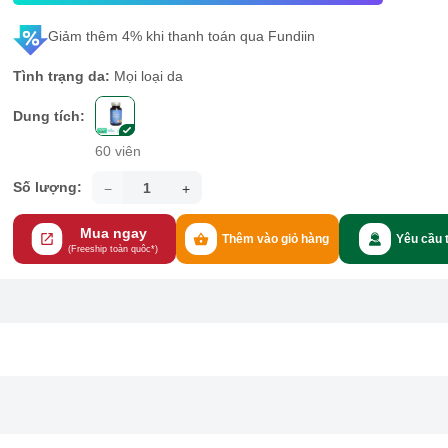
Giảm thêm 4% khi thanh toán qua Fundiin
Tình trạng da:
Mọi loại da
Dung tích:
60 viên
Số lượng:
Mua ngay
Thêm vào giỏ hàng
Yêu cầu 
(Freeship toàn quôc*)