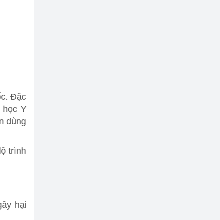
ốc. Đặc
 học Y
ên dùng
ộ trình
gây hại