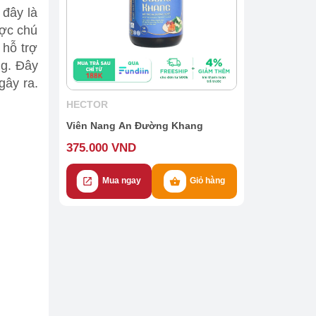
 đây là
ược chú
 hỗ trợ
ng. Đây
gây ra.
HECTOR
Viên Nang An Đường Khang
375.000 VND
Mua ngay
Giỏ hàng