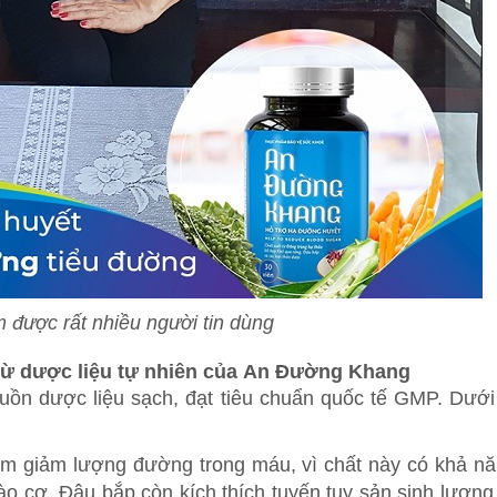
 được rất nhiều người tin dùng
ừ dược liệu tự nhiên của An Đường Khang
n dược liệu sạch, đạt tiêu chuẩn quốc tế GMP. Dưới
làm giảm lượng đường trong máu, vì chất này có khả n
ào cơ. Đậu bắp còn kích thích tuyến tụy sản sinh lượng 