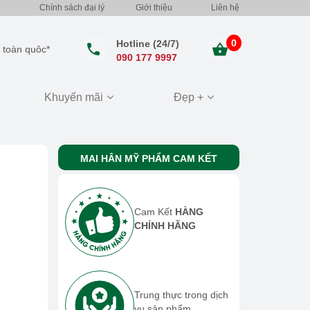
Chính sách đại lý
Giới thiệu
Liên hệ
0
Hotline (24/7)
 toàn quôc*
090 177 9997
Khuyến mãi
Đẹp +
MAI HÂN MỸ PHẨM CAM KẾT
Cam Kết
HÀNG
CHÍNH HÃNG
Trung thực trong dịch
vụ sản phẩm