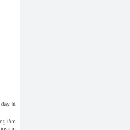
 đây là
ăng làm
insulin