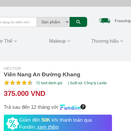
Freeship
ơ Thể
Makeup
Thương hiệu
HECTOR
Viên Nang An Đường Khang
72
lượt đánh giá
| Xuất xứ: Công ty Lavite
375.000 VND
Trả sau đến 12 tháng với
Giảm đến
50K
khi thanh toán qua
Fundiin.
xem thêm