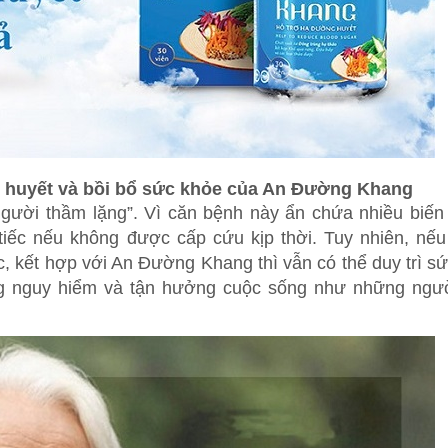
 huyết và bồi bổ sức khỏe của An Đường Khang
người thầm lặng”. Vì căn bệnh này ẩn chứa nhiều biế
tiếc nếu không được cấp cứu kịp thời. Tuy nhiên, nế
c, kết hợp với An Đường Khang thì vẫn có thể duy trì s
g nguy hiểm và tận hưởng cuộc sống như những ngườ