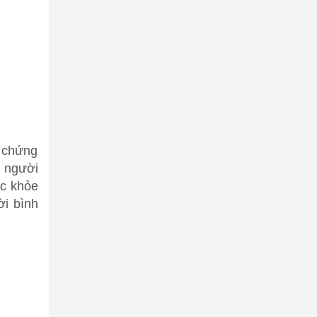
n chứng
u người
ức khỏe
i bình